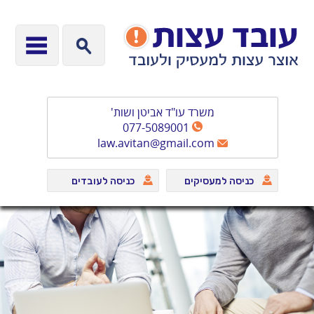
משרד עו"ד אביטן ושות'
077-5089001
law.avitan@gmail.com
כניסה למעסיקים
כניסה לעובדים