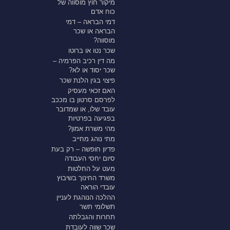
מיקור חוץ מוסווה של
כוח אדם
דמי הבראה – דמי
הבראה או שכר
מוסווה?
שכר נטו או ברוטו
מה דין רכיב הפרמיה –
שכר יסוד או לא?
פיצוי בגין הלנת שכר
האם זכאי מעסיק
לפרסם סרטון בו מככב
עובד שלו, או שמדובר
בפגיעה בפרטיות
מהי משרת אמון?
מתי נוהג מחייב
פדיון חופשה – רק בעת
סיום יחסי העבודה
מעט על החלטות
משרד החינוך בשיבוץ
עובדי הוראה
ההלכה הנוהגת לעניין
תשלומי תשר
תחרות והגבלתה
שכר שווה לעובדת