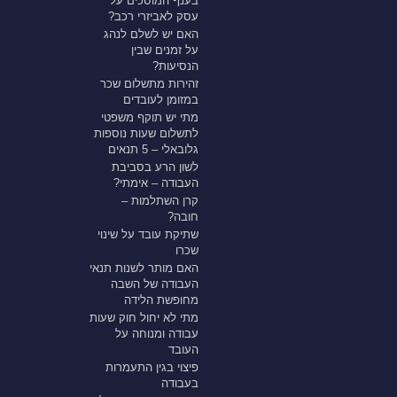
בענף המוסכים על
עסק לאביזרי רכב?
האם יש לשלם לנהג
על זמנים שבין
הנסיעות?
זהירות מתשלום שכר
במזומן לעובדים
מתי יש תוקף משפטי
לתשלום שעות נוספות
גלובאלי – 5 תנאים
לשון הרע בסביבת
העבודה – אימתי?
קרן השתלמות –
חובה?
שתיקת עובד על שינוי
שכרו
האם מותר לשנות תנאי
העבודה של השבה
מחופשת הלידה
מתי לא יחול חוק שעות
עבודה ומנוחה על
העובד
פיצוי בגין התעמרות
בעבודה