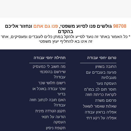
98708
גולשים פנו לסיוע משפטי,
פנו גם אתם
ונחזור אליכם
בהקדם
* כל האמור באתר זה נועד לסייע ולהקל במתן כלים לעובדים ומעסיקים, אתר
זה אינו בא להחליף יעוץ משפטי
טרום יחסי עבודה
תחילת יחסי עבודה
החובה בשוויון
מה חשוב לי כמעסיק
שיירשם בהסכמי
פגיעה בעובדים עם
עבודה?
מוגבלויות
רישום תלושי שכר
העסקת נוער
שכר עבודה באוכל או
חוסר תום לב במו"מ
בדיור
לקראת כריתת חוזה
האם חובה לכתוב חוזה
פרסום משרה
עבודה?
שאלות שאסור לשאול
תקנון הטרדה מינית
אפליה בראיון עבודה
הודעה על תנאי
אפליה על רקע דתי
העסקה
תקופת ניסיון