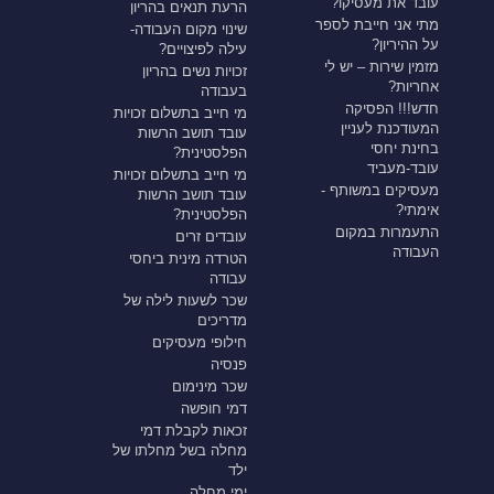
עובד את מעסיקו?
הרעת תנאים בהריון
מתי אני חייבת לספר
שינוי מקום העבודה-
על ההיריון?
עילה לפיצויים?
מזמין שירות – יש לי
זכויות נשים בהריון
אחריות?
בעבודה
חדש!!! הפסיקה
מי חייב בתשלום זכויות
המעודכנת לעניין
עובד תושב הרשות
בחינת יחסי
הפלסטינית?
עובד-מעביד
מי חייב בתשלום זכויות
מעסיקים במשותף -
עובד תושב הרשות
אימתי?
הפלסטינית?
התעמרות במקום
עובדים זרים
העבודה
הטרדה מינית ביחסי
עבודה
שכר לשעות לילה של
מדריכים
חילופי מעסיקים
פנסיה
שכר מינימום
דמי חופשה
זכאות לקבלת דמי
מחלה בשל מחלתו של
ילד
ימי מחלה