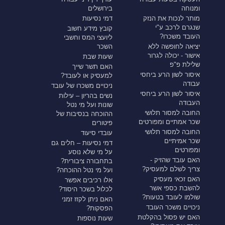
ומנוחה
בירושלים
מותר לנכות את הנזק
דמי נסיעות
שנגרם לרכב ע"י
קובץ מידע חשוב
העובד משכרו?
ליועצי המס וחשבי
יציאה לחופשה ללא
השכר
אישור - יכולה לגרור
שעות שבת
שלילת פ"פ
האם תשר שייך
איסור לשון הרע ביחסי
למעסיק או לעובד?
עבודה
ניכויים משכרו של עובד
איסור לשון הרע ביחסי
נשים בהריון – עילות
העבודה
שונות ועל מי נטל
החובה למסור תלושי
ההוכחה בנסיבות של
שכר אמתיים ומפורטים
פיטורים
החובה למסור תלושי
עובדי סיעוד
שכר אמיתיים
דמי נסיעות – חלים גם
ומפורטים
על מי שלא נוסע
האם עובד שהזיק -
בתחבורה ציבורית?
צריך לשלם למעסיק?
ועל מי נטל ההוכחה?
האם זכאי מעסיק
אלו רכיבים אפשר
להשבת כספי אשר
לכלול בשכר היסוד?
שולמו לעובד בטעות?
האם ניתן לקזז זמני
ניכויים משכר העובד
הפסקות?
האם יש פסול בהקלטת
שעות נוספות