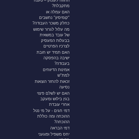
החוזה לעומק – טענה
מתקבלת?
האם עמלה או
"קומיסיון" נחשבים
כחלק משכר העבודה?
מה עלול לגרור שימוש
של עובד במשאית
בבעלות המעסיק
לצרכיו הפרטיים
האם תמיד יש חובת
ישיבה בהפסקה
בעבודה?
אמינות הדיווחים
למת"ש
זכאות להחזר הוצאות
נסיעה
האם יש לשלם פיצוי
בגין בילוש ומעקב
אחרי עובדת
דמי חגים - על מי נטל
ההוכחה ומה כוללת
ההוכחה?
דמי הבראה
יחס משפיל ופוגעני