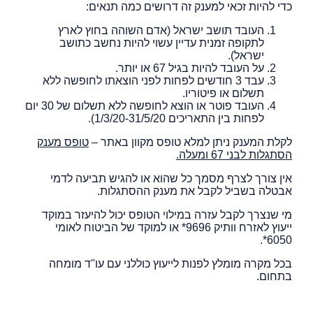
כדי להיות זכאי למענק זה דרושים כמה תנאים:
העובד תושב ישראל (אדם השוהה בחוץ לארץ
לתקופה זמנית עדיין עשוי להיות נחשב כתושב
ישראל).
על העובד להיות בגיל 67 או יותר.
עבד 3 חודשים לפחות לפני הוצאתו לחופשה ללא
תשלום או פיטוריו.
העובד פוטר או הוצא לחופשה ללא תשלום של 30 יום
לפחות בין התאריכים 1/3/20-31/5/20).
לקלת המענק ניתן למלא טופס מקוון באתר –
טופס מענק
הסתגלות לבני 67 ומעלה.
אין צורך לצרף מסמך כל שהוא או להגיש תביעה לדמי
אבטלה בשביל לקבל את מענק ההסתגלות.
מי שנצרך לקבל עזרה במילוי הטופס יכול להיעזר במוקד
ייעוץ לאזרח וותיק 9696* או למוקד של הביטוח לאומי
6050*.
בכל מקרה מומלץ לפנות לייעוץ כוללני עם עו''ד מומחה
בתחום.