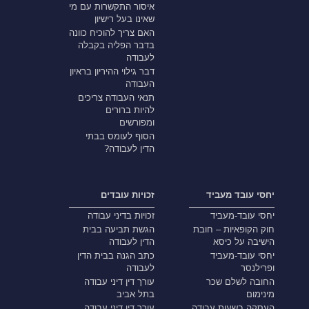
איסור התקשרות עם מי
שאינו בעל רישיון
האם צריך להוכיח כוונה
בדבר הפליה בקבלה
לעבודה
דבר גילוי ההיריון בראיון
העבודה
תנאי העבודה צריכים
להיות ברורים
ומפורשים
הסוף לעומס בבתי
הדין לעבודה?
יחסי עובד מעביד
זכויות עובדים
יחסי עובד-מעביד
זכויות בדיני עבודה
חוק הקופאיות – חובת
הגשת תביעה בבית
הישיבה על כיסא
הדין לעבודה
יחסי עובד-מעביד
כתב הגנה בבית הדין
ופרילנסר
לעבודה
החובה לשלם שכר
עורך דין דיני עבודה
מינימום
בתל אביב
העסקה בשעות עבודה
עורך דין דיני עבודה