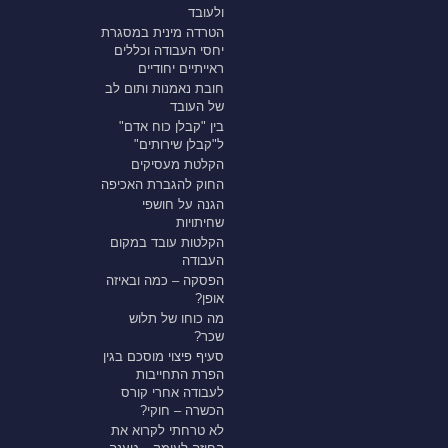
ולעובד
הטרדה מינית במסגרת
יחסי העבודה וכללים
ראייתיים יחודיים
חובת נאמנות ותום לב
של העובד
בין "קבלן כוח אדם"
ל"קבלן שירותים"
הקלטת מעסיקים
החוק להגברת האכיפה
הגנה על חושפי
שחיתויות
הקלטות עובד במקום
העבודה
הפסקה – כמה ובאיזה
אופן?
מה כוחו של תלוש
שכר?
סעיף פיצוי מוסכם בגין
הפרת התחייבות
לעבודה אחרי קורס
הכשרה – חוקי?
לא טרחתי לקרוא את