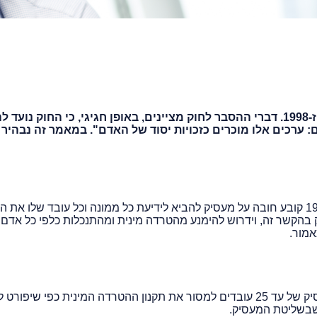
בשנת 1998 הוחק החוק למניעת הטרדה מינית, תשנ"ז-1998. דברי ההסבר לחוק מציינים, באופן חגיגי, כי החוק נו
נים: ערכים אלו מוכרים כזכויות יסוד של האדם". במאמר זה נבהיר
תקנות למניעת הטרדה מינית (חובות מעביד), תשנ"ח-1998 קובע חובה על מעסיק להביא לידיעת כל ממונה וכל עובד שלו 
 בהקשר זה, וידרוש להימנע מהטרדה מינית ומהתנכלות כלפי כל אדם
אמור.
חשוב לדעת כי מעבר לכך, יש חובה על פי חוק על כל מעסיק של עד 25 עובדים למסור את תקנון ההטרדה המינית כפי שיפורט
 שבשליטת המעסיק.