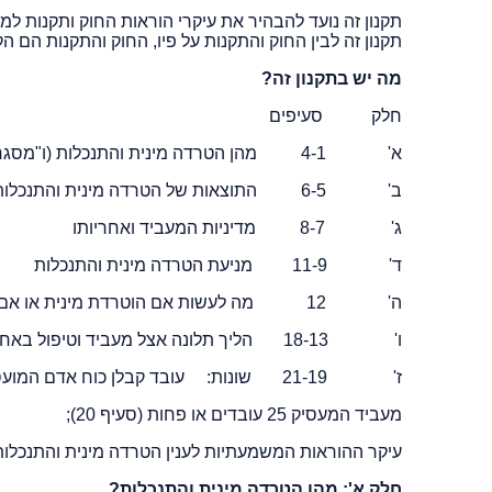
תקנון זה לבין החוק והתקנות על פיו, החוק והתקנות הם הקובעים, ו
מה יש בתקנון זה?
חלק סעיפים
א' 4-1 מהן הטרדה מינית והתנכלות (ו"מסגרת יחסי עבודה")
ב' 6-5 התוצאות של הטרדה מינית והתנכלות (עבירה פלילית, עילה לתביעה בנזיקין)
ג' 8-7 מדיניות המעביד ואחריותו
ד' 11-9 מניעת הטרדה מינית והתנכלות
ה' 12 מה לעשות אם הוטרדת מינית או אם התנכלו לך?
ו' 18-13 הליך תלונה אצל מעביד וטיפול באחריות מעביד
ז' 21-19 שונות: עובד קבלן כוח אדם המועסק אצל אדם אחר (סעיף 19);
מעביד המעסיק 25 עובדים או פחות (סעיף 20);
עיקר ההוראות המשמעתיות לענין הטרדה מינית והתנכלות (סע
חלק א': מהן הטרדה מינית והתנכלות?