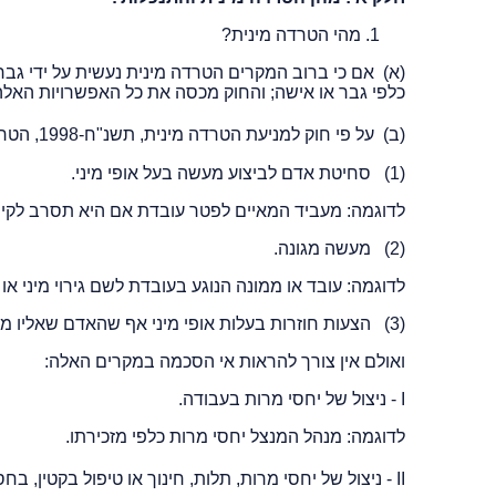
מהי הטרדה מינית?
(א) אם כי ברוב המקרים הטרדה מינית נעשית על ידי גבר כ
כלפי גבר או אישה; והחוק מכסה את כל האפשרויות האלה
(ב) על פי חוק למניעת הטרדה מינית, תשנ"ח-1998, הטרדה מינית היא אחת מחמש צורות התנהגות אסורות, ואלה הן
(1) סחיטת אדם לביצוע מעשה בעל אופי מיני.
לדוגמה: מעביד המאיים לפטר עובדת אם היא תסרב לקיים 
(2) מעשה מגונה.
לדוגמה: עובד או ממונה הנוגע בעובדת לשם גירוי מיני 
(3) הצעות חוזרות בעלות אופי מיני אף שהאדם שאליו מופנות ההצעות הראה שאינו מעוניין בהן.
ואולם אין צורך להראות אי הסכמה במקרים האלה:
I - ניצול של יחסי מרות בעבודה.
לדוגמה: מנהל המנצל יחסי מרות כלפי מזכירתו.
II - ניצול של יחסי מרות, תלות, חינוך או טיפול בקטין, בחסר ישע