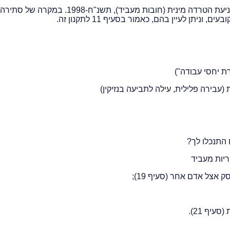
תקנון זה נועד להבהיר את עיקרי הוראות החוק ותקנות למניעת הטרדה מינית (חובות מעביד), תשנ"ח-1998. במ
ניתן לעיין בהם, כאמור בסעיף 11 לתקנון זה.
יף 21).