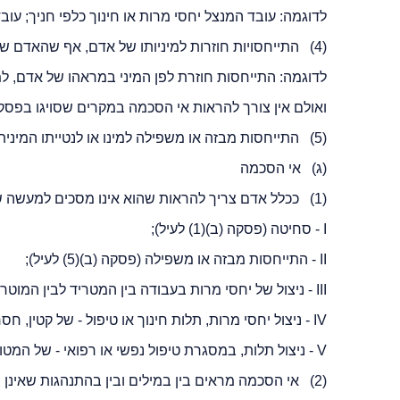
לדוגמה: עובד המנצל יחסי מרות או חינוך כלפי חניך; עו
(4) התייחסויות חוזרות למיניותו של אדם, אף שהאדם שאליו מופנות ההתייחסויות הראה שאינו מעוניין בהן.
לדוגמה: התייחסות חוזרת לפן המיני במראהו של אדם, ל
ואולם אין צורך להראות אי הסכמה במקרים שסויגו בפסקה (3) לע
(5) התייחסות מבזה או משפילה למינו או לנטייתו המינית של אדם, בין אם הוא הראה שהדבר מפריע לו ובין אם לאו.
(ג) אי הסכמה
(1) ככלל אדם צריך להראות שהוא אינו מסכים למעשה של הטרדה מינית; חובה זו אינה חלה לגבי אלה:
I - סחיטה (פסקה (ב)(1) לעיל);
II - התייחסות מבזה או משפילה (פסקה (ב)(5) לעיל);
III - ניצול של יחסי מרות בעבודה בין המטריד לבין המוטרד (לגבי המעשים בפסקאות (ב)(3) ו-(4) לעיל);
IV - ניצול יחסי מרות, תלות חינוך או טיפול - של קטין, חסר ישע (לגבי מעשים בפסקאות (ב)(3) ו-(4) לעיל);
V - ניצול תלות, במסגרת טיפול נפשי או רפואי - של המטופל במטפל (לגבי מעשים בפסקאות (ב)(3) ו-(4) לעיל).
(2) אי הסכמה מראים בין במילים ובין בהתנהגות שאינן משתמעות לשתי פנים.