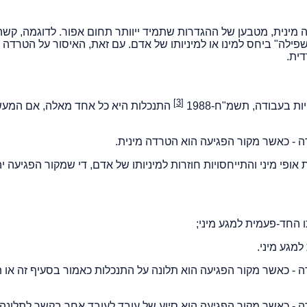
 מינית, מטבען של ההגדרות שתמיד ייוותר תחום אפור. לדוגמה, קשה
לה" ביחס למינו או למיניותו של אדם. עם זאת, האיסור על הטרדה מ
דית.
[3]
ת בעבודה, תשמ"ח-1988
התנכלות היא כל אחד מאלה, אם המע
ופי מיני והתייחסויות חוזרות למיניותו של אדם, די שמקור הפגיעה יה
 החד-פעמית למגע מיני;
מגע מיני.
דה - כאשר מקור הפגיעה הוא תלונה על התנכלות כאמור בסעיף זה או 
דה - כאשר מקור הפגיעה הוא סיוע של עובד לעובד אחר בקשר לתלונה 