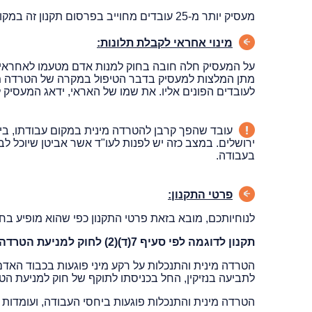
מעסיק יותר מ-25 עובדים מחוייב בפרסום תקנון זה במקום בולט לעין שבשליטתו ולא יוכל להיפטר במסירת התקנון לידי העובד.
מינוי אחראי לקבלת תלונות:
על המעסיק חלה חובה בחוק למנות אדם מטעמו לאחראי, ככ
מתן המלצות למעסיק בדבר הטיפול במקרה של הטרדה מיני
לעובדים הפונים אליו. את שמו של האראי, ידאג המעסיק ל
עובד שהפך קרבן להטרדה מינית במקום עבודתו, בין 
ירושלים. במצב כזה יש לפנות לעו"ד אשר אביטן שיוכל לב
בעבודה.
פרטי התקנון:
לנוחיותכם, מובא בזאת פרטי התקנון כפי שהוא מופיע בחו
תקנון לדוגמה לפי סעיף 7(ד)(2) לחוק למניעת הטרדה מינית, תשנ"ח-1998
הטרדה מינית והתנכלות על רקע מיני פוגעות בכבוד האדם, 
לתביעה בנזיקין, החל בכניסתו לתוקף של חוק למניעת הטרדה מינית, תשנ"ח-1998, ביום כ"ט ב
הטרדה מינית והתנכלות פוגעות ביחסי העבודה, ועומדות בנ