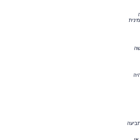
ינית
שה
יה
תביעה
או