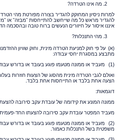
מה אינו הטרדה?
למרות ניסיון המחוקק להגדיר בצורה מפורטת מהי הטרדה
להגדיר מראש כל מה שייחשב להתייחסות "מבזה" או "משפי
איננו איסור על חיזורים הנעשים ברוח טובה ובהסכמה הד
מהי התנכלות?
(א) על פי חוק למניעת הטרדה מינית, וחוק שוויון ההזדמנויו
מתבצע במסגרת יחסי עבודה:
(1) מעביד או ממונה מטעמו פוגע בעובד או בדורש עבודה - כאשר מקור הפגיעה הוא הטרדה מינית.
ואולם לגבי הטרדה מינית מהסוג של הצעות חוזרות בעלות א
הצעה אחת בלבד או התייחסות אחת בלבד.
דוגמאות:
ממונה המונע את קידומה של עובדת עקב סירובה להצעתו
מעביד המפטר עובדת עקב סירובה להצעתו החד-פעמית ל
(2) מעביד או ממונה מטעמו פוגע בעובד או בדורש עבו
משפטית בשל התנכלות כאמור.
(3) מעביד או ממונה מטעמו פוגע בעובד או בדורש עבו