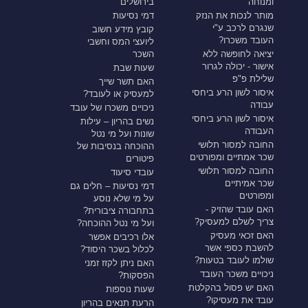
ומנוחה
בירושלים
מותר לנכות את הנזק
דמי נסיעות
שנגרם לרכב ע"י
קובץ מידע חשוב
העובד משכרו?
ליועצי המס וחשבי
יציאה לחופשה ללא
השכר
אישור - יכולה לגרור
שעות שבת
שלילת פ"פ
האם תשר שייך
איסור לשון הרע ביחסי
למעסיק או לעובד?
עבודה
ניכויים משכרו של עובד
איסור לשון הרע ביחסי
נשים בהריון – עילות
העבודה
שונות ועל מי נטל
החובה למסור תלושי
ההוכחה בנסיבות של
שכר אמתיים ומפורטים
פיטורים
החובה למסור תלושי
עובדי סיעוד
שכר אמיתיים
דמי נסיעות – חלים גם
ומפורטים
על מי שלא נוסע
האם עובד שהזיק -
בתחבורה ציבורית?
צריך לשלם למעסיק?
ועל מי נטל ההוכחה?
האם זכאי מעסיק
אלו רכיבים אפשר
להשבת כספי אשר
לכלול בשכר היסוד?
שולמו לעובד בטעות?
האם ניתן לקזז זמני
ניכויים משכר העובד
הפסקות?
האם יש פסול בהקלטת
שעות נוספות
עובד את מעסיקו?
הרעת תנאים בהריון