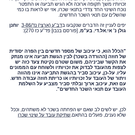
זכויותיו משך תקופה ארוכה ולא הגיש תביעה או התפטר
נוכח השינוי החד צדדי בתנאי שכרו, אזי יש לראות בו כמי
שהשלים עם תנאי השכר החדשים.
יפים לעניין זה הדברים שנקבעו ב
דב"ע (ארצי) נד/3-86
י
וחנן
גולן נ' אי.אל.די. בע"מ
, [פורסם בנבו] פד"ע כז 270):
"הכלל הוא, כי עיכוב של מספר חדשים בין הפרה יסודית
של חוזה (ההורדה בשכר) לבין הגשת תביעה אינו מנתק
את הקשר שביניהם, משום שטרם נקיטת צעד כזה יש
לצפות מהעובד לבדוק את זכויותיו ולשוחח עם הממונים
עליו. על-כן, עיכוב סביר בהגשת התביעה אינו מהווה
ויתור של העובד על זכויותיו או כריתת חוזה עבודה חדש.
עם זאת, עיכוב ארוך ובלתי סביר מצביע על השלמת
העובד עם תנאי השכר החדשים".
לכן, יש לשים לב שאם יש הפחתה בשכר לא משתהים, וככל
שלא נענים, פועלים בהתאם.
שתיקת עובד על שינוי שכרו