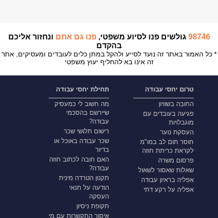
98746
גולשים פנו לסיוע משפטי,
פנו גם אתם
ונחזור אליכם
בהקדם
* כל האמור באתר זה נועד לסייע ולהקל במתן כלים לעובדים ומעסיקים, אתר
זה אינו בא להחליף יעוץ משפטי
טרום יחסי עבודה
תחילת יחסי עבודה
החובה בשוויון
מה חשוב לי כמעסיק
שיירשם בהסכמי
פגיעה בעובדים עם
עבודה?
מוגבלויות
רישום תלושי שכר
העסקת נוער
שכר עבודה באוכל או
חוסר תום לב במו"מ
בדיור
לקראת כריתת חוזה
האם חובה לכתוב חוזה
פרסום משרה
עבודה?
שאלות שאסור לשאול
תקנון הטרדה מינית
אפליה בראיון עבודה
הודעה על תנאי
אפליה על רקע דתי
העסקה
תקופת ניסיון
איסור התקשרות עם מי