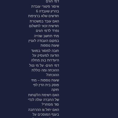
דמי חגים
איסור פיטורי עובדת
בהריון שעבדה 6
חודשים שלא ברציפות
האם עובד במשכורת
חודשית זכאי לתשלום
נפרד לדמי חגים
מתי תחשב שהייה
במקום העבודה לעניין
שעות נוספות
חובה למסור במועד
הודעה למעסיק על
היעדרות בגין מחלה
דמי חגים- על מי נטל
ההוכחה ומה כוללת
ההוכחה?
שעות נוספות – מתי
פוסק בית הדין לפי
חזקה
האם רשימת הלקוחות
של החברה עולה לכדי
סוד מסחרי?
האם יחול צו ההרחבה
בענף המוסכים על