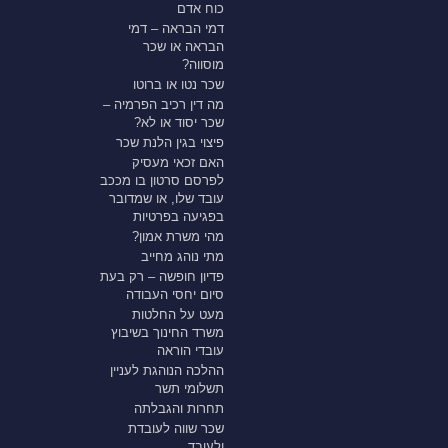
כוח אדם
דמי הבראה – דמי
הבראה או שכר
מוסווה?
שכר נטו או ברוטו
מה דין רכיב הפרמיה –
שכר יסוד או לא?
פיצוי בגין הלנת שכר
האם זכאי מעסיק
לפרסם סרטון בו מככב
עובד שלו, או שמדובר
בפגיעה בפרטיות
מהי משרת אמון?
מתי נוהג מחייב
פדיון חופשה – רק בעת
סיום יחסי העבודה
מעט על החלטות
משרד החינוך בשיבוץ
עובדי הוראה
ההלכה הנוהגת לעניין
תשלומי תשר
תחרות והגבלתה
שכר שווה לעובדת
ולעובד