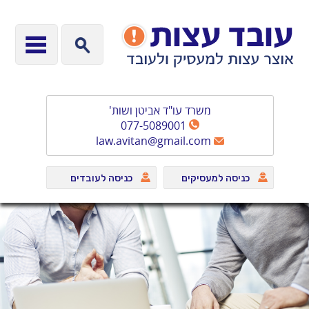
משרד עו"ד אביטן ושות'
077-5089001
law.avitan@gmail.com
כניסה למעסיקים
כניסה לעובדים