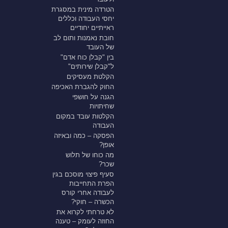
הטרדה מינית במסגרת
יחסי העבודה וכללים
ראייתיים יחודיים
חובת נאמנות ותום לב
של העובד
בין "קבלן כוח אדם"
ל"קבלן שירותים"
הקלטת מעסיקים
החוק להגברת האכיפה
הגנה על חושפי
שחיתויות
הקלטות עובד במקום
העבודה
הפסקה – כמה ובאיזה
אופן?
מה כוחו של תלוש
שכר?
סעיף פיצוי מוסכם בגין
הפרת התחייבות
לעבודה אחרי קורס
הכשרה – חוקי?
לא טרחתי לקרוא את
החוזה לעומק – טענה