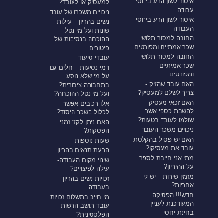
איסור לשון הרע ביחסי
למעסיק או לעובד?
עבודה
ניכויים משכרו של עובד
איסור לשון הרע ביחסי
נשים בהריון – עילות
העבודה
שונות ועל מי נטל
החובה למסור תלושי
ההוכחה בנסיבות של
שכר אמתיים ומפורטים
פיטורים
החובה למסור תלושי
עובדי סיעוד
שכר אמיתיים
דמי נסיעות – חלים גם
ומפורטים
על מי שלא נוסע
האם עובד שהזיק -
בתחבורה ציבורית?
צריך לשלם למעסיק?
ועל מי נטל ההוכחה?
האם זכאי מעסיק
אלו רכיבים אפשר
להשבת כספי אשר
לכלול בשכר היסוד?
שולמו לעובד בטעות?
האם ניתן לקזז זמני
ניכויים משכר העובד
הפסקות?
האם יש פסול בהקלטת
שעות נוספות
עובד את מעסיקו?
הרעת תנאים בהריון
מתי אני חייבת לספר
שינוי מקום העבודה-
על ההיריון?
עילה לפיצויים?
מזמין שירות – יש לי
זכויות נשים בהריון
אחריות?
בעבודה
חדש!!! הפסיקה
מי חייב בתשלום זכויות
המעודכנת לעניין
עובד תושב הרשות
בחינת יחסי
הפלסטינית?