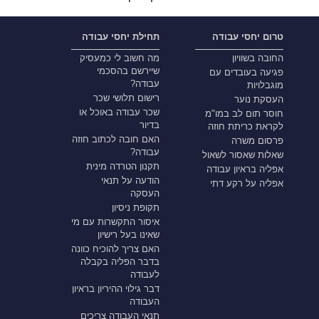
טרום יחסי עבודה
תחילת יחסי עבודה
החובה בשוויון
מה חשוב לי כמעסיק
שיירשם בהסכמי
פגיעה בעובדים עם
עבודה?
מוגבלויות
רישום תלושי שכר
העסקת נוער
שכר עבודה באוכל או
חוסר תום לב במו"מ
בדיור
לקראת כריתת חוזה
האם חובה לכתוב חוזה
פרסום משרה
עבודה?
שאלות שאסור לשאול
תקנון הטרדה מינית
אפליה בראיון עבודה
הודעה על תנאי
אפליה על רקע דתי
העסקה
תקופת ניסיון
איסור התקשרות עם מי
שאינו בעל רישיון
האם צריך להוכיח כוונה
בדבר הפליה בקבלה
לעבודה
דבר גילוי ההיריון בראיון
העבודה
תנאי העבודה צריכים