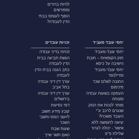
להיות ברורים
ומפורשים
הסוף לעומס בבתי
הדין לעבודה?
יחסי עובד מעביד
זכויות עובדים
יחסי עובד-מעביד
זכויות בדיני עבודה
חוק הקופאיות – חובת
הגשת תביעה בבית
הישיבה על כיסא
הדין לעבודה
יחסי עובד-מעביד
כתב הגנה בבית הדין
ופרילנסר
לעבודה
החובה לשלם שכר
עורך דין דיני עבודה
מינימום
בתל אביב
העסקה בשעות עבודה
עורך דין דיני עבודה
ומנוחה
בירושלים
מותר לנכות את הנזק
דמי נסיעות
שנגרם לרכב ע"י
קובץ מידע חשוב
העובד משכרו?
ליועצי המס וחשבי
יציאה לחופשה ללא
השכר
אישור - יכולה לגרור
שעות שבת
שלילת פ"פ
האם תשר שייך