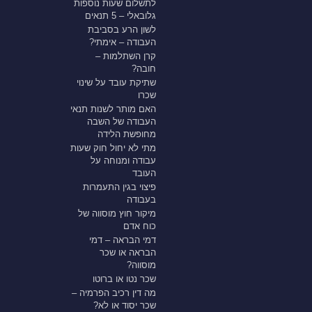
לתשלום שעות נוספות
גלובאלי – 5 תנאים
לשון הרע בסביבת
העבודה – אימתי?
קרן השתלמות –
חובה?
שתיקת עובד על שינוי
שכרו
האם מותר לשנות תנאי
העבודה של השבה
מחופשת הלידה
מתי לא יחול חוק שעות
עבודה ומנוחה על
העובד
פיצוי בגין התעמרות
בעבודה
מיקור חוץ מוסווה של
כוח אדם
דמי הבראה – דמי
הבראה או שכר
מוסווה?
שכר נטו או ברוטו
מה דין רכיב הפרמיה –
שכר יסוד או לא?