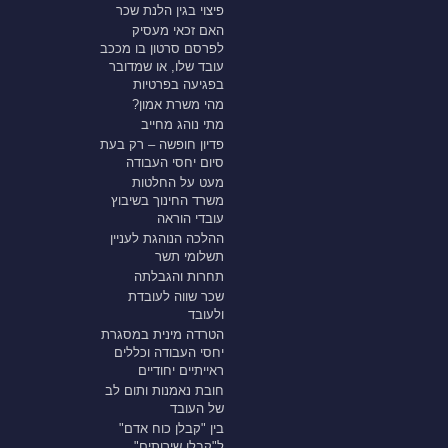
פיצוי בגין הלנת שכר
האם זכאי מעסיק
לפרסם סרטון בו מככב
עובד שלו, או שמדובר
בפגיעה בפרטיות
מהי משרת אמון?
מתי נוהג מחייב
פדיון חופשה – רק בעת
סיום יחסי העבודה
מעט על החלטות
משרד החינוך בשיבוץ
עובדי הוראה
ההלכה הנוהגת לעניין
תשלומי תשר
תחרות והגבלתה
שכר שווה לעובדת
ולעובד
הטרדה מינית במסגרת
יחסי העבודה וכללים
ראייתיים יחודיים
חובת נאמנות ותום לב
של העובד
בין "קבלן כוח אדם"
ל"קבלן שירותים"