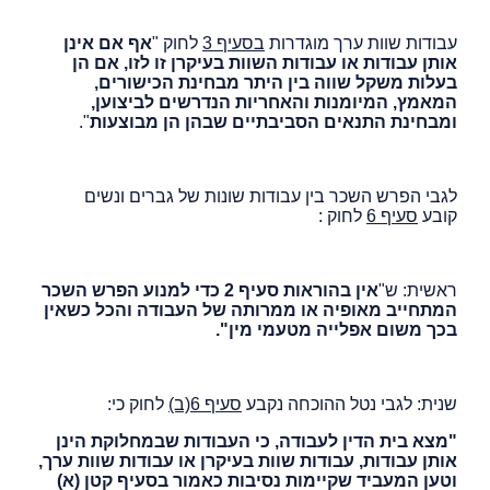
עבודות שוות ערך מוגדרות
בסעיף 3
לחוק "
אף אם אינן
אותן עבודות או עבודות השוות בעיקרן זו לזו, אם הן
בעלות משקל שווה בין היתר מבחינת הכישורים,
המאמץ, המיומנות והאחריות הנדרשים לביצוען,
ומבחינת התנאים הסביבתיים שבהן הן מבוצעות
".
לגבי הפרש השכר בין עבודות שונות של גברים ונשים
קובע
סעיף 6
לחוק :
ראשית: ש"
אין בהוראות סעיף 2 כדי למנוע הפרש השכר
המתחייב מאופיה
או ממרותה של העבודה והכל כשאין
בכך משום אפלייה מטעמי מין".
שנית: לגבי נטל ההוכחה נקבע
סעיף 6(ב)
לחוק כי:
"מצא בית הדין לעבודה, כי העבודות שבמחלוקת הינן
אותן עבודות, עבודות שוות בעיקרן או עבודות שוות ערך,
וטען המעביד שקיימות
נסיבות כאמור בסעיף קטן (א)