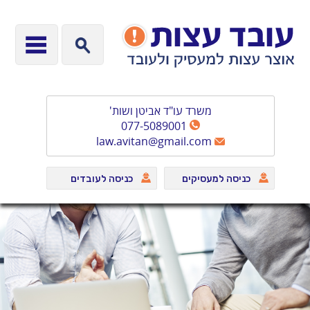
משרד עו"ד אביטן ושות'
077-5089001
law.avitan@gmail.com
כניסה למעסיקים
כניסה לעובדים