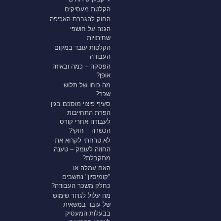
הקלטת מעסיקים
החוק להגברת האכיפה
הגנה על חושפי
שחיתויות
הקלטות עובד במקום
העבודה
הפסקה – כמה ובאיזה
אופן?
מה כוחו של תלוש
שכר?
סעיף פיצוי מוסכם בגין
הפרת התחייבות
לעבודה אחרי קורס
הכשרה – חוקי?
לא טרחתי לקרוא את
החוזה לעומק – טענה
מתקבלת?
האם עמלה או
"קומיסיון" נחשבים
כחלק משכר העבודה?
מה עלול לגרור שימוש
של עובד במשאית
בבעלות המעסיק