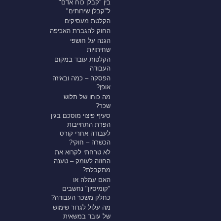
בין "קבלן כוח אדם"
ל"קבלן שירותים"
הקלטת מעסיקים
החוק להגברת האכיפה
הגנה על חושפי
שחיתויות
הקלטות עובד במקום
העבודה
הפסקה – כמה ובאיזה
אופן?
מה כוחו של תלוש
שכר?
סעיף פיצוי מוסכם בגין
הפרת התחייבות
לעבודה אחרי קורס
הכשרה – חוקי?
לא טרחתי לקרוא את
החוזה לעומק – טענה
מתקבלת?
האם עמלה או
"קומיסיון" נחשבים
כחלק משכר העבודה?
מה עלול לגרור שימוש
של עובד במשאית