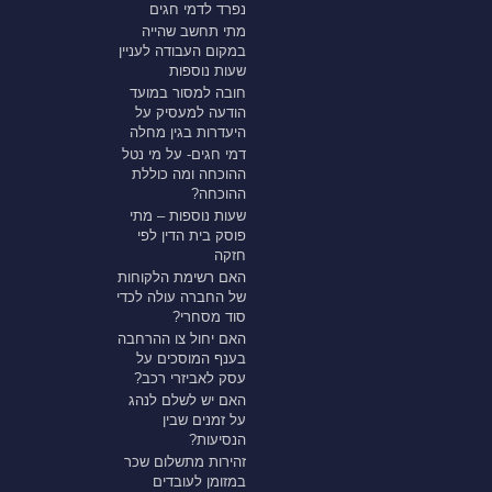
נפרד לדמי חגים
מתי תחשב שהייה
במקום העבודה לעניין
שעות נוספות
חובה למסור במועד
הודעה למעסיק על
היעדרות בגין מחלה
דמי חגים- על מי נטל
ההוכחה ומה כוללת
ההוכחה?
שעות נוספות – מתי
פוסק בית הדין לפי
חזקה
האם רשימת הלקוחות
של החברה עולה לכדי
סוד מסחרי?
האם יחול צו ההרחבה
בענף המוסכים על
עסק לאביזרי רכב?
האם יש לשלם לנהג
על זמנים שבין
הנסיעות?
זהירות מתשלום שכר
במזומן לעובדים