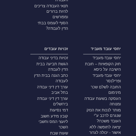
תנאי העבודה צריכים
להיות ברורים
ומפורשים
הסוף לעומס בבתי
הדין לעבודה?
יחסי עובד מעביד
זכויות עובדים
יחסי עובד-מעביד
זכויות בדיני עבודה
חוק הקופאיות – חובת
הגשת תביעה בבית
הישיבה על כיסא
הדין לעבודה
יחסי עובד-מעביד
כתב הגנה בבית הדין
ופרילנסר
לעבודה
החובה לשלם שכר
עורך דין דיני עבודה
מינימום
בתל אביב
העסקה בשעות עבודה
עורך דין דיני עבודה
ומנוחה
בירושלים
מותר לנכות את הנזק
דמי נסיעות
שנגרם לרכב ע"י
קובץ מידע חשוב
העובד משכרו?
ליועצי המס וחשבי
יציאה לחופשה ללא
השכר
אישור - יכולה לגרור
שעות שבת