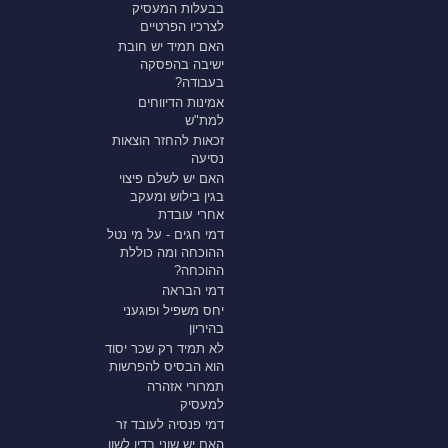
בבעלות המעסיק
לצרכיו הפרטיים
האם תמיד יש חובת
ישיבה בהפסקה
בעבודה?
אמינות הדיווחים
למת"ש
זכאות להחזר הוצאות
נסיעה
האם יש לשלם פיצוי
בגין בילוש ומעקב
אחרי עובדת
דמי חגים - על מי נטל
ההוכחה ומה כוללת
ההוכחה?
דמי הבראה
יחס משפיל ופוגעני
בהיריון
לא תמיד רק שכר יסוד
הוא הבסיס להפרשות
תמרורי אזהרה
למעסיק
דמי פנסיה לעובד זר
האם יש שוני בדין לשון