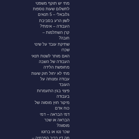
מתי יש תוקף משפטי
לתשלום שעות נוספות
גלובאלי – 5 תנאים
לשון הרע בסביבת
העבודה – אימתי?
קרן השתלמות –
חובה?
שתיקת עובד על שינוי
שכרו
האם מותר לשנות תנאי
העבודה של השבה
מחופשת הלידה
מתי לא יחול חוק שעות
עבודה ומנוחה על
העובד
פיצוי בגין התעמרות
בעבודה
מיקור חוץ מוסווה של
כוח אדם
דמי הבראה – דמי
הבראה או שכר
מוסווה?
שכר נטו או ברוטו
מה דין רכיב הפרמיה –