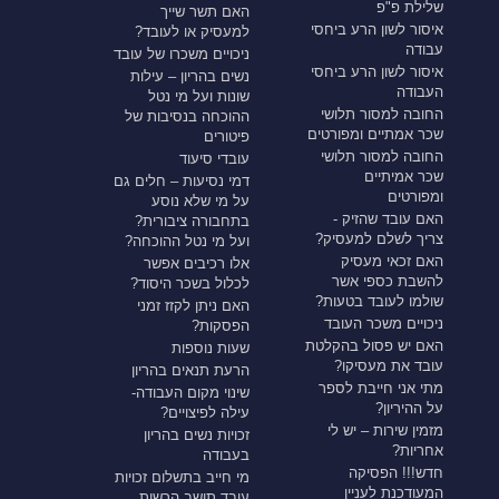
שלילת פ"פ
האם תשר שייך
איסור לשון הרע ביחסי
למעסיק או לעובד?
עבודה
ניכויים משכרו של עובד
איסור לשון הרע ביחסי
נשים בהריון – עילות
העבודה
שונות ועל מי נטל
החובה למסור תלושי
ההוכחה בנסיבות של
שכר אמתיים ומפורטים
פיטורים
החובה למסור תלושי
עובדי סיעוד
שכר אמיתיים
דמי נסיעות – חלים גם
ומפורטים
על מי שלא נוסע
האם עובד שהזיק -
בתחבורה ציבורית?
צריך לשלם למעסיק?
ועל מי נטל ההוכחה?
האם זכאי מעסיק
אלו רכיבים אפשר
להשבת כספי אשר
לכלול בשכר היסוד?
שולמו לעובד בטעות?
האם ניתן לקזז זמני
ניכויים משכר העובד
הפסקות?
האם יש פסול בהקלטת
שעות נוספות
עובד את מעסיקו?
הרעת תנאים בהריון
מתי אני חייבת לספר
שינוי מקום העבודה-
על ההיריון?
עילה לפיצויים?
מזמין שירות – יש לי
זכויות נשים בהריון
אחריות?
בעבודה
חדש!!! הפסיקה
מי חייב בתשלום זכויות
המעודכנת לעניין
עובד תושב הרשות