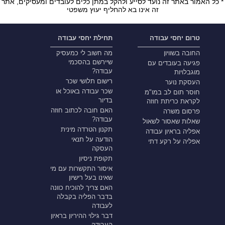
* כל האמור באתר זה נועד לסייע ולהקל במתן כלים לעובדים ומעסיקים, אתר
זה אינו בא להחליף יעוץ משפטי
טרום יחסי עבודה
תחילת יחסי עבודה
החובה בשוויון
מה חשוב לי כמעסיק
שיירשם בהסכמי
פגיעה בעובדים עם
עבודה?
מוגבלויות
רישום תלושי שכר
העסקת נוער
שכר עבודה באוכל או
חוסר תום לב במו"מ
בדיור
לקראת כריתת חוזה
האם חובה לכתוב חוזה
פרסום משרה
עבודה?
שאלות שאסור לשאול
תקנון הטרדה מינית
אפליה בראיון עבודה
הודעה על תנאי
אפליה על רקע דתי
העסקה
תקופת ניסיון
איסור התקשרות עם מי
שאינו בעל רישיון
האם צריך להוכיח כוונה
בדבר הפליה בקבלה
לעבודה
דבר גילוי ההיריון בראיון
העבודה