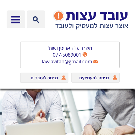
משרד עו"ד אביטן ושות'
077-5089001
law.avitan@gmail.com
כניסה למעסיקים
כניסה לעובדים