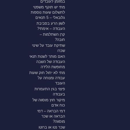
במזומן לעובדים
מתי יש תוקף משפטי
לתשלום שעות נוספות
גלובאלי – 5 תנאים
לשון הרע בסביבת
העבודה – אימתי?
קרן השתלמות –
חובה?
שתיקת עובד על שינוי
שכרו
האם מותר לשנות תנאי
העבודה של השבה
מחופשת הלידה
מתי לא יחול חוק שעות
עבודה ומנוחה על
העובד
פיצוי בגין התעמרות
בעבודה
מיקור חוץ מוסווה של
כוח אדם
דמי הבראה – דמי
הבראה או שכר
מוסווה?
שכר נטו או ברוטו