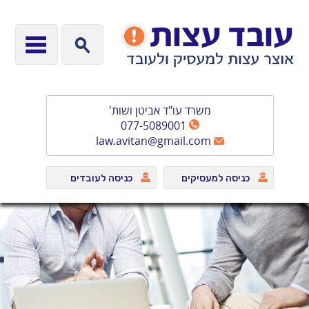
משרד עו"ד אביטן ושות'
077-5089001
law.avitan@gmail.com
כניסה למעסיקים
כניסה לעובדים