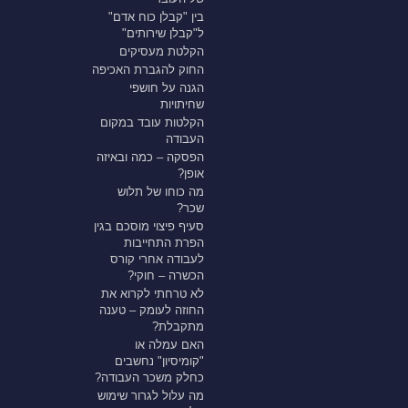
בין "קבלן כוח אדם"
ל"קבלן שירותים"
הקלטת מעסיקים
החוק להגברת האכיפה
הגנה על חושפי
שחיתויות
הקלטות עובד במקום
העבודה
הפסקה – כמה ובאיזה
אופן?
מה כוחו של תלוש
שכר?
סעיף פיצוי מוסכם בגין
הפרת התחייבות
לעבודה אחרי קורס
הכשרה – חוקי?
לא טרחתי לקרוא את
החוזה לעומק – טענה
מתקבלת?
האם עמלה או
"קומיסיון" נחשבים
כחלק משכר העבודה?
מה עלול לגרור שימוש