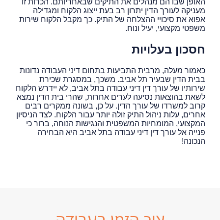
האופן שבו הם מנהלים את התיקים שבאחריותם. הכרות זו
מעניקה לעורך הדין יתרון רב בעת ייצוג הלקוח ומגדילה
אפוא את סיכויי ההצלחה של התיק. כך מקבל הלקוח שירות
משפטי מקצועי, יעיל ונוח.
חסכון בעלויות
כאמור מעלה, מרבית התביעות בתחום דיני העבודה נדונות
בבית הדין שבעיר תל אביב. משכך, במסגרת שכירת
שירותיו של עורך דין דיני עבודה בתל אביב, לא יידרש הלקוח
לשאת בהוצאות נסיעה לערים אחרות, שהרי בית הדין נמצא
קרוב למשרדו של עורך הדין. על כן, בשונה ממקרים רבים
אחרים, עלות ניהול התיק זולה יותר עבור הלקוח. לצד הניסיון
המקצועי, המומחיות המשפטית והנגישות הנוחה, ברור כי
פנייה אל עורך דין דיני עבודה בתל אביב היא הבחירה
הנכונה!
ציר הזמן בעבודה