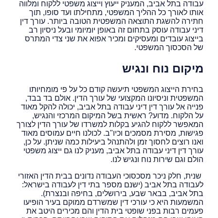
עבודה בתל אביב, המעניק ייעוץ וייצוג משפטי ללקוח ומלווה
אותו לאורך כל ההליך המשפטי, מתחילתו ועד סופו, תוך
חתירה להשגת התוצאה המשפטית הטובה ביותר. עורך דין
דיני עבודה עוסק בתחום זה באופן יומיומי ובעל ניסיון רב
בייצוג עובדים ומעסיקים ומכיר אפוא את שני צדי המתרס
של הסכסוך המשפטי.
מיקום נוח ונגיש
בחירת הייצוג המשפטי תיעשה קודם כל על פי מומחיותו
המשפטית וניסיונו המקצועי של עורך הדין. אולם בד בבד,
פנייה אל עורך דין דיני עבודה בתל אביב, יכולה להקל מאוד
על הלקוח. מדוע? ראשית בשל המיקום המרכזי והנגיש,
המאפשר ללקוח להגיע בקלות למשרדו של עורך הדין לצורך
פגישות, מסירת מסמכים וכיו"ב. לכולנו חיים עמוסים מאוד
ואנו רוצים לחסוך זמן ולהתנהל ביעילות כמה שניתן. על כן,
עורך דין דיני עבודה בתל אביב, מעניק לנו גם ייצוג משפטי
הולם וגם שירות נוח ונגיש לנו.
שנית, חלק ניכר מסכסוכי העבודה נדונים בבית הדין האזורי
לעבודה בתל אביב (ישנם מספר בתי דין לעבודה בישראל:
בתל אביב, בבאר שבע, בירושלים, בחיפה ובנצרת).
המשמעות היא כי עורכי דין שמשרדם ממוקם בעיר הופיעו
פעמים רבות בפני שופטי בית הדין והם מכירים היטב את