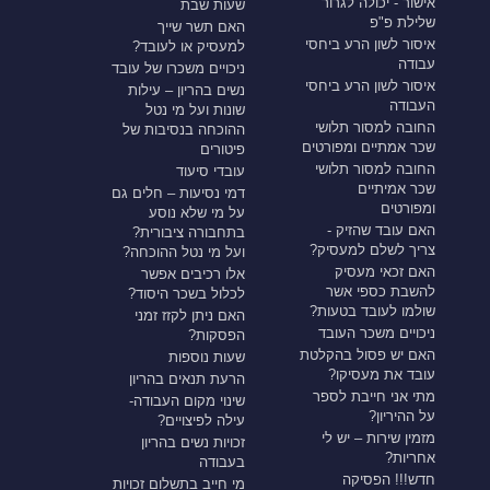
אישור - יכולה לגרור
שעות שבת
שלילת פ"פ
האם תשר שייך
איסור לשון הרע ביחסי
למעסיק או לעובד?
עבודה
ניכויים משכרו של עובד
איסור לשון הרע ביחסי
נשים בהריון – עילות
העבודה
שונות ועל מי נטל
החובה למסור תלושי
ההוכחה בנסיבות של
שכר אמתיים ומפורטים
פיטורים
החובה למסור תלושי
עובדי סיעוד
שכר אמיתיים
דמי נסיעות – חלים גם
ומפורטים
על מי שלא נוסע
האם עובד שהזיק -
בתחבורה ציבורית?
צריך לשלם למעסיק?
ועל מי נטל ההוכחה?
האם זכאי מעסיק
אלו רכיבים אפשר
להשבת כספי אשר
לכלול בשכר היסוד?
שולמו לעובד בטעות?
האם ניתן לקזז זמני
ניכויים משכר העובד
הפסקות?
האם יש פסול בהקלטת
שעות נוספות
עובד את מעסיקו?
הרעת תנאים בהריון
מתי אני חייבת לספר
שינוי מקום העבודה-
על ההיריון?
עילה לפיצויים?
מזמין שירות – יש לי
זכויות נשים בהריון
אחריות?
בעבודה
חדש!!! הפסיקה
מי חייב בתשלום זכויות