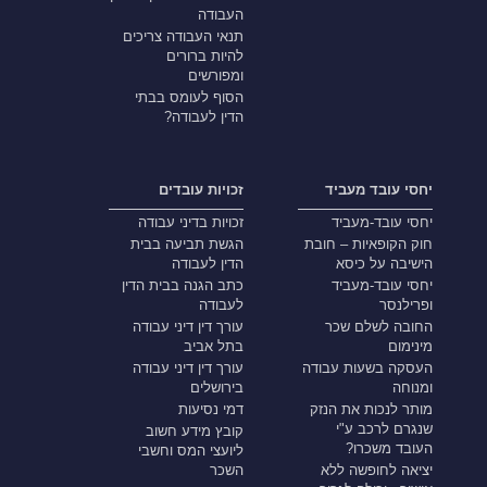
העבודה
תנאי העבודה צריכים
להיות ברורים
ומפורשים
הסוף לעומס בבתי
הדין לעבודה?
יחסי עובד מעביד
זכויות עובדים
יחסי עובד-מעביד
זכויות בדיני עבודה
חוק הקופאיות – חובת
הגשת תביעה בבית
הישיבה על כיסא
הדין לעבודה
יחסי עובד-מעביד
כתב הגנה בבית הדין
ופרילנסר
לעבודה
החובה לשלם שכר
עורך דין דיני עבודה
מינימום
בתל אביב
העסקה בשעות עבודה
עורך דין דיני עבודה
ומנוחה
בירושלים
מותר לנכות את הנזק
דמי נסיעות
שנגרם לרכב ע"י
קובץ מידע חשוב
העובד משכרו?
ליועצי המס וחשבי
יציאה לחופשה ללא
השכר