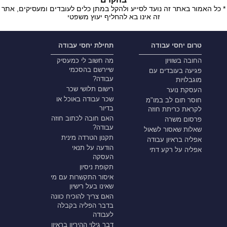
* כל האמור באתר זה נועד לסייע ולהקל במתן כלים לעובדים ומעסיקים, אתר
זה אינו בא להחליף יעוץ משפטי
טרום יחסי עבודה
תחילת יחסי עבודה
החובה בשוויון
מה חשוב לי כמעסיק
שיירשם בהסכמי
פגיעה בעובדים עם
עבודה?
מוגבלויות
רישום תלושי שכר
העסקת נוער
שכר עבודה באוכל או
חוסר תום לב במו"מ
בדיור
לקראת כריתת חוזה
האם חובה לכתוב חוזה
פרסום משרה
עבודה?
שאלות שאסור לשאול
תקנון הטרדה מינית
אפליה בראיון עבודה
הודעה על תנאי
אפליה על רקע דתי
העסקה
תקופת ניסיון
איסור התקשרות עם מי
שאינו בעל רישיון
האם צריך להוכיח כוונה
בדבר הפליה בקבלה
לעבודה
דבר גילוי ההיריון בראיון