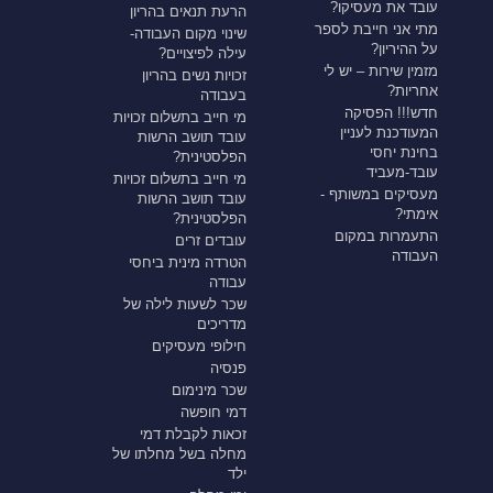
עובד את מעסיקו?
הרעת תנאים בהריון
מתי אני חייבת לספר
שינוי מקום העבודה-
על ההיריון?
עילה לפיצויים?
מזמין שירות – יש לי
זכויות נשים בהריון
אחריות?
בעבודה
חדש!!! הפסיקה
מי חייב בתשלום זכויות
המעודכנת לעניין
עובד תושב הרשות
בחינת יחסי
הפלסטינית?
עובד-מעביד
מי חייב בתשלום זכויות
מעסיקים במשותף -
עובד תושב הרשות
אימתי?
הפלסטינית?
התעמרות במקום
עובדים זרים
העבודה
הטרדה מינית ביחסי
עבודה
שכר לשעות לילה של
מדריכים
חילופי מעסיקים
פנסיה
שכר מינימום
דמי חופשה
זכאות לקבלת דמי
מחלה בשל מחלתו של
ילד