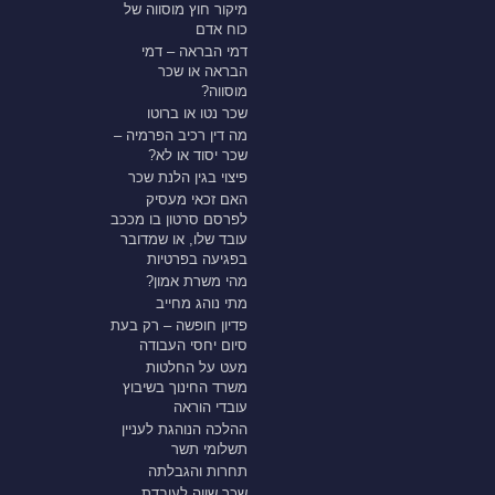
מיקור חוץ מוסווה של
כוח אדם
דמי הבראה – דמי
הבראה או שכר
מוסווה?
שכר נטו או ברוטו
מה דין רכיב הפרמיה –
שכר יסוד או לא?
פיצוי בגין הלנת שכר
האם זכאי מעסיק
לפרסם סרטון בו מככב
עובד שלו, או שמדובר
בפגיעה בפרטיות
מהי משרת אמון?
מתי נוהג מחייב
פדיון חופשה – רק בעת
סיום יחסי העבודה
מעט על החלטות
משרד החינוך בשיבוץ
עובדי הוראה
ההלכה הנוהגת לעניין
תשלומי תשר
תחרות והגבלתה
שכר שווה לעובדת