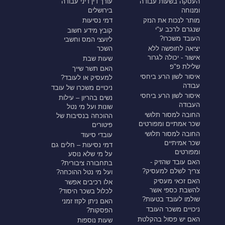
העסקה בשעות עבודה
עורך דין דיני עבודה
ומנוחה
בירושלים
מותר לנכות את הנזק
דמי נסיעות
שנגרם לרכב ע"י
קובץ מידע חשוב
העובד משכרו?
ליועצי המס וחשבי
יציאה לחופשה ללא
השכר
אישור - יכולה לגרור
שעות שבת
שלילת פ"פ
האם תשר שייך
איסור לשון הרע ביחסי
למעסיק או לעובד?
עבודה
ניכויים משכרו של עובד
איסור לשון הרע ביחסי
נשים בהריון – עילות
העבודה
שונות ועל מי נטל
החובה למסור תלושי
ההוכחה בנסיבות של
שכר אמתיים ומפורטים
פיטורים
החובה למסור תלושי
עובדי סיעוד
שכר אמיתיים
דמי נסיעות – חלים גם
ומפורטים
על מי שלא נוסע
האם עובד שהזיק -
בתחבורה ציבורית?
צריך לשלם למעסיק?
ועל מי נטל ההוכחה?
האם זכאי מעסיק
אלו רכיבים אפשר
להשבת כספי אשר
לכלול בשכר היסוד?
שולמו לעובד בטעות?
האם ניתן לקזז זמני
ניכויים משכר העובד
הפסקות?
האם יש פסול בהקלטת
שעות נוספות