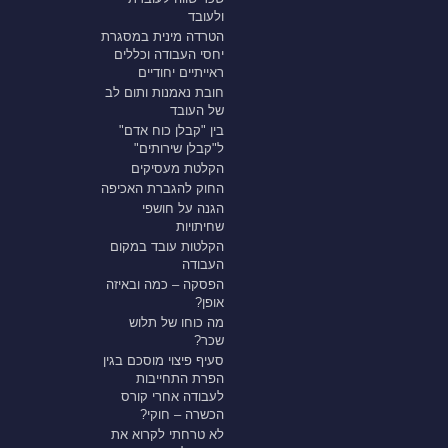
ולעובד
הטרדה מינית במסגרת
יחסי העבודה וכללים
ראייתיים יחודיים
חובת נאמנות ותום לב
של העובד
בין "קבלן כוח אדם"
ל"קבלן שירותים"
הקלטת מעסיקים
החוק להגברת האכיפה
הגנה על חושפי
שחיתויות
הקלטות עובד במקום
העבודה
הפסקה – כמה ובאיזה
אופן?
מה כוחו של תלוש
שכר?
סעיף פיצוי מוסכם בגין
הפרת התחייבות
לעבודה אחרי קורס
הכשרה – חוקי?
לא טרחתי לקרוא את