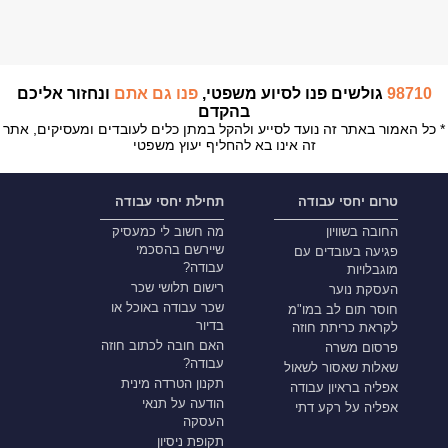
98710
גולשים פנו לסיוע משפטי,
פנו גם אתם
ונחזור אליכם
בהקדם
* כל האמור באתר זה נועד לסייע ולהקל במתן כלים לעובדים ומעסיקים, אתר
זה אינו בא להחליף יעוץ משפטי
טרום יחסי עבודה
תחילת יחסי עבודה
החובה בשוויון
מה חשוב לי כמעסיק
שיירשם בהסכמי
פגיעה בעובדים עם
עבודה?
מוגבלויות
רישום תלושי שכר
העסקת נוער
שכר עבודה באוכל או
חוסר תום לב במו"מ
בדיור
לקראת כריתת חוזה
האם חובה לכתוב חוזה
פרסום משרה
עבודה?
שאלות שאסור לשאול
תקנון הטרדה מינית
אפליה בראיון עבודה
הודעה על תנאי
אפליה על רקע דתי
העסקה
תקופת ניסיון