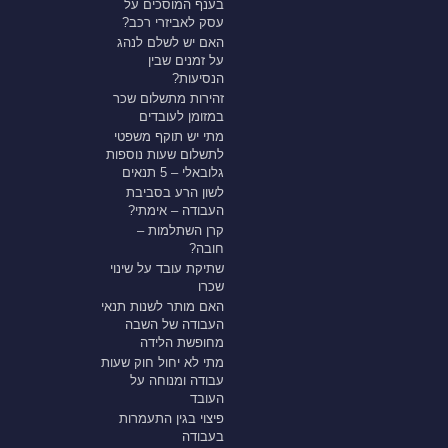
בענף המוסכים על
עסק לאביזרי רכב?
האם יש לשלם לנהג
על זמנים שבין
הנסיעות?
זהירות מתשלום שכר
במזומן לעובדים
מתי יש תוקף משפטי
לתשלום שעות נוספות
גלובאלי – 5 תנאים
לשון הרע בסביבת
העבודה – אימתי?
קרן השתלמות –
חובה?
שתיקת עובד על שינוי
שכרו
האם מותר לשנות תנאי
העבודה של השבה
מחופשת הלידה
מתי לא יחול חוק שעות
עבודה ומנוחה על
העובד
פיצוי בגין התעמרות
בעבודה