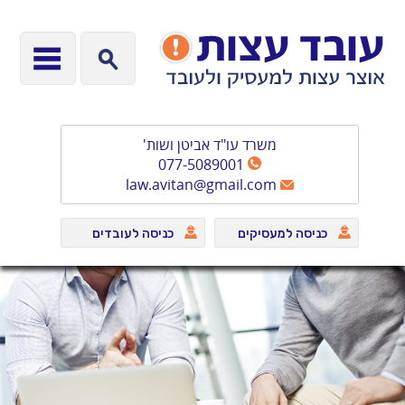
משרד עו"ד אביטן ושות'
077-5089001
law.avitan@gmail.com
כניסה למעסיקים
כניסה לעובדים