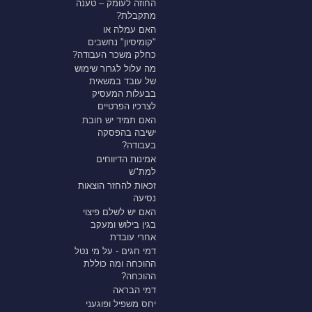
החוזה לעומק – טענה
מתקבלת?
האם עמלה או
"קומיסיון" נחשבים
כחלק משכר העבודה?
מה עלול לגרור שימוש
של עובד במשאית
בבעלות המעסיק
לצרכיו הפרטיים
האם תמיד יש חובת
ישיבה בהפסקה
בעבודה?
אמינות הדיווחים
למת"ש
זכאות להחזר הוצאות
נסיעה
האם יש לשלם פיצוי
בגין בילוש ומעקב
אחרי עובדת
דמי חגים - על מי נטל
ההוכחה ומה כוללת
ההוכחה?
דמי הבראה
יחס משפיל ופוגעני