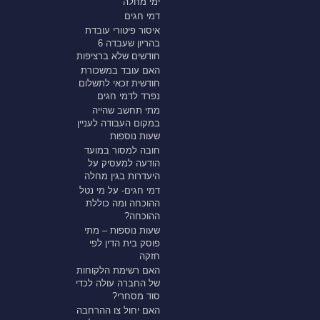
ימי מחלה
דמי חגים
איסור פיטורי עובדת
בהריון שעבדה 6
חודשים שלא ברציפות
האם עובד במשכורת
חודשית זכאי לתשלום
נפרד לדמי חגים
מתי תחשב שהייה
במקום העבודה לעניין
שעות נוספות
חובה למסור במועד
הודעה למעסיק על
היעדרות בגין מחלה
דמי חגים- על מי נטל
ההוכחה ומה כוללת
ההוכחה?
שעות נוספות – מתי
פוסק בית הדין לפי
חזקה
האם רשימת הלקוחות
של החברה עולה לכדי
סוד מסחרי?
האם יחול צו ההרחבה