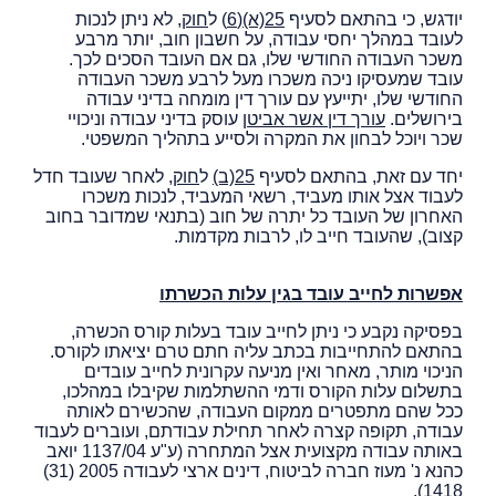
יודגש, כי בהתאם לסעיף
25(א)(6
)
ל
חוק
, לא ניתן לנכות
לעובד במהלך יחסי עבודה, על חשבון חוב, יותר מרבע
משכר העבודה החודשי שלו, גם אם העובד הסכים לכך.
עובד שמעסיקו ניכה משכרו מעל לרבע משכר העבודה
החודשי שלו, יתייעץ עם עורך דין מומחה בדיני עבודה
בירושלים.
עורך דין אשר אביטן
עוסק בדיני עבודה וניכויי
שכר ויוכל לבחון את המקרה ולסייע בתהליך המשפטי.
יחד עם זאת, בהתאם לסעיף
25(ב)
ל
חוק
, לאחר שעובד חדל
לעבוד אצל אותו מעביד, רשאי המעביד, לנכות משכרו
האחרון של העובד כל יתרה של חוב (בתנאי שמדובר בחוב
קצוב), שהעובד חייב לו, לרבות מקדמות.
אפשרות לחייב עובד בגין עלות הכשרתו
בפסיקה נקבע כי ניתן לחייב עובד בעלות קורס הכשרה,
בהתאם להתחייבות בכתב עליה חתם טרם יציאתו לקורס.
הניכוי מותר, מאחר ואין מניעה עקרונית לחייב עובדים
בתשלום עלות הקורס ודמי ההשתלמות שקיבלו במהלכו,
ככל שהם מתפטרים ממקום העבודה, שהכשירם לאותה
עבודה, תקופה קצרה לאחר תחילת עבודתם, ועוברים לעבוד
באותה עבודה מקצועית אצל המתחרה (ע"ע 1137/04 יואב
כהנא נ' מעוז חברה לביטוח, דינים ארצי לעבודה 2005 (31)
1418).