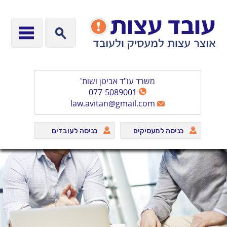
משרד עו"ד אביטן ושות'
077-5089001
law.avitan@gmail.com
כניסה למעסיקים
כניסה לעובדים