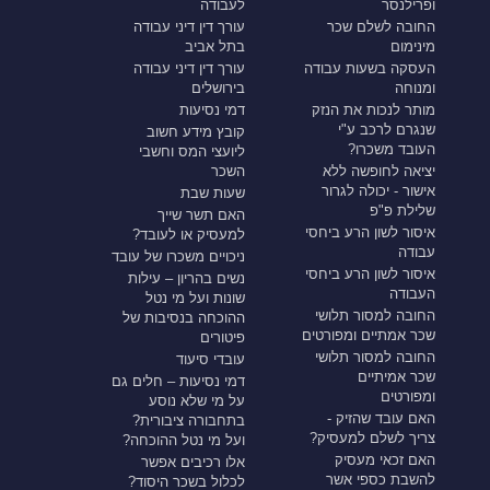
ופרילנסר
לעבודה
החובה לשלם שכר
עורך דין דיני עבודה
מינימום
בתל אביב
העסקה בשעות עבודה
עורך דין דיני עבודה
ומנוחה
בירושלים
מותר לנכות את הנזק
דמי נסיעות
שנגרם לרכב ע"י
קובץ מידע חשוב
העובד משכרו?
ליועצי המס וחשבי
יציאה לחופשה ללא
השכר
אישור - יכולה לגרור
שעות שבת
שלילת פ"פ
האם תשר שייך
איסור לשון הרע ביחסי
למעסיק או לעובד?
עבודה
ניכויים משכרו של עובד
איסור לשון הרע ביחסי
נשים בהריון – עילות
העבודה
שונות ועל מי נטל
החובה למסור תלושי
ההוכחה בנסיבות של
שכר אמתיים ומפורטים
פיטורים
החובה למסור תלושי
עובדי סיעוד
שכר אמיתיים
דמי נסיעות – חלים גם
ומפורטים
על מי שלא נוסע
האם עובד שהזיק -
בתחבורה ציבורית?
צריך לשלם למעסיק?
ועל מי נטל ההוכחה?
האם זכאי מעסיק
אלו רכיבים אפשר
להשבת כספי אשר
לכלול בשכר היסוד?