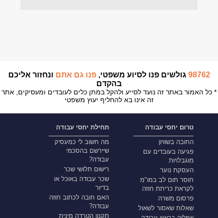
98762
גולשים פנו לסיוע משפטי,
פנו גם אתם
ונחזור אליכם
בהקדם
* כל האמור באתר זה נועד לסייע ולהקל במתן כלים לעובדים ומעסיקים, אתר
זה אינו בא להחליף יעוץ משפטי
טרום יחסי עבודה
תחילת יחסי עבודה
החובה בשוויון
מה חשוב לי כמעסיק
שיירשם בהסכמי
פגיעה בעובדים עם
עבודה?
מוגבלויות
רישום תלושי שכר
העסקת נוער
שכר עבודה באוכל או
חוסר תום לב במו"מ
בדיור
לקראת כריתת חוזה
האם חובה לכתוב חוזה
פרסום משרה
עבודה?
שאלות שאסור לשאול
תקנון הטרדה מינית
אפליה בראיון עבודה