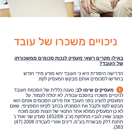
ניכויים משכרו של עובד
באילו מקרים רשאי מעסיק לנכות סכומים ממשכורתו
של העובד?
הדרישה היסודית היא כי העובד יהא מודע מידי חודש
בחודשו לסכומים אותם מבקש המעסיק לקזז.
מעסיקים שימו לב:
טענה כללית של הסכמת העובד
לניכויים משכרו בהסכם עבודה, לא יכולה לעמוד. על
המעסיק להציג בפני העובד את פירוט הסכומים אותם הוא
מבקש לקזז ולקבל את הסמכתו בכתב לקיזוז הספציפי, שאם
לא כן המעסיק ממלא אחר התנאי של הצגת סכום מוכח
וקצוב שאין לגביו מחלוקת (ע"ב 1652/08 סעדון שני ואח' נ'
תחנת דלק מבשרת בע"מ, דינים אזורי לעבודה 2008 (47)
383).