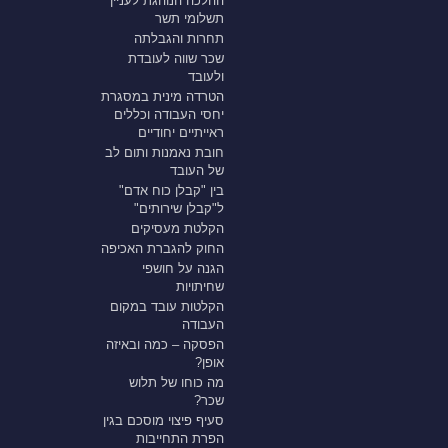
ההלכה הנוהגת לעניין
תשלומי תשר
תחרות והגבלתה
שכר שווה לעובדת
ולעובד
הטרדה מינית במסגרת
יחסי העבודה וכללים
ראייתיים יחודיים
חובת נאמנות ותום לב
של העובד
בין "קבלן כוח אדם"
ל"קבלן שירותים"
הקלטת מעסיקים
החוק להגברת האכיפה
הגנה על חושפי
שחיתויות
הקלטות עובד במקום
העבודה
הפסקה – כמה ובאיזה
אופן?
מה כוחו של תלוש
שכר?
סעיף פיצוי מוסכם בגין
הפרת התחייבות