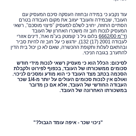
עוד נקבע כי במידה ובחוזה העסקה סיכם המעסיק עם
העובד, שבמידה והעובד יעזוב את מקום העבודה בטרם
הסתיים החוזה, יחויב לשלם למעסיק "פיצוי מוסכם", רשאי
המעסיק לנכות חוב זה משכרו האחרון של העובד
(
ד"מ
6662/00
בלום גיל נ' קומטק בע"מ ואח', דינים אזורי
לעבודה 2001 (17) 132). יודגש כי על חוב זה להיות סביר
ובהתאם לעלות ותקופת ההכשרה, שאם לא כן יכול בית הדין
להתערב בגובה הניכוי.
לסיכום: הכלל הוא כי מעסיק רשאי לנכות מידי חודש
סכומים ממשכורתו של העובד, בכפוף לפירוט ולקבלת
הסכמה בכתב מצד העובד כי הוא מודע ומסכים לניכוי.
ואולם אין לנכות סכומים העולים על יותר מ-1/4 שכר
העבודה החודשי של העובד, אלא אם כן מדובר
במשכורתו האחרונה של העובד.
"ניכוי שכר - איפה עומד הגבול?"