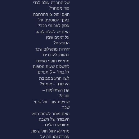
של החברה עולה לכדי
סוד מסחרי?
האם יחול צו ההרחבה
בענף המוסכים על
עסק לאביזרי רכב?
האם יש לשלם לנהג
על זמנים שבין
הנסיעות?
זהירות מתשלום שכר
במזומן לעובדים
מתי יש תוקף משפטי
לתשלום שעות נוספות
גלובאלי – 5 תנאים
לשון הרע בסביבת
העבודה – אימתי?
קרן השתלמות –
חובה?
שתיקת עובד על שינוי
שכרו
האם מותר לשנות תנאי
העבודה של השבה
מחופשת הלידה
מתי לא יחול חוק שעות
עבודה ומנוחה על