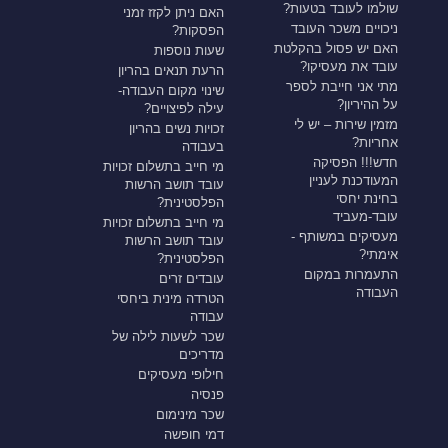
שולמו לעובד בטעות?
האם ניתן לקזז זמני
ניכויים משכר העובד
הפסקות?
האם יש פסול בהקלטת
שעות נוספות
עובד את מעסיקו?
הרעת תנאים בהריון
מתי אני חייבת לספר
שינוי מקום העבודה-
על ההיריון?
עילה לפיצויים?
מזמין שירות – יש לי
זכויות נשים בהריון
אחריות?
בעבודה
חדש!!! הפסיקה
מי חייב בתשלום זכויות
המעודכנת לעניין
עובד תושב הרשות
בחינת יחסי
הפלסטינית?
עובד-מעביד
מי חייב בתשלום זכויות
מעסיקים במשותף -
עובד תושב הרשות
אימתי?
הפלסטינית?
התעמרות במקום
עובדים זרים
העבודה
הטרדה מינית ביחסי
עבודה
שכר לשעות לילה של
מדריכים
חילופי מעסיקים
פנסיה
שכר מינימום
דמי חופשה