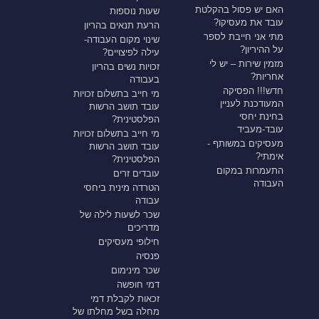
האם יש פסול בהקלטת
שעות נוספות
עובד את מעסיקו?
הרעת תנאים בהריון
מתי אני חייבת לספר
שינוי מקום העבודה-
על ההיריון?
עילה לפיצויים?
מזמין שירות – יש לי
זכויות נשים בהריון
אחריות?
בעבודה
חדש!!! הפסיקה
מי חייב בתשלום זכויות
המעודכנת לעניין
עובד תושב הרשות
בחינת יחסי
הפלסטינית?
עובד-מעביד
מי חייב בתשלום זכויות
מעסיקים במשותף -
עובד תושב הרשות
אימתי?
הפלסטינית?
התעמרות במקום
עובדים זרים
העבודה
הטרדה מינית ביחסי
עבודה
שכר לשעות לילה של
מדריכים
חילופי מעסיקים
פנסיה
שכר מינימום
דמי חופשה
זכאות לקבלת דמי
מחלה בשל מחלתו של