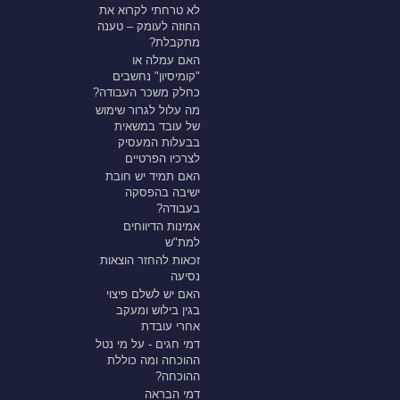
לא טרחתי לקרוא את
החוזה לעומק – טענה
מתקבלת?
האם עמלה או
"קומיסיון" נחשבים
כחלק משכר העבודה?
מה עלול לגרור שימוש
של עובד במשאית
בבעלות המעסיק
לצרכיו הפרטיים
האם תמיד יש חובת
ישיבה בהפסקה
בעבודה?
אמינות הדיווחים
למת"ש
זכאות להחזר הוצאות
נסיעה
האם יש לשלם פיצוי
בגין בילוש ומעקב
אחרי עובדת
דמי חגים - על מי נטל
ההוכחה ומה כוללת
ההוכחה?
דמי הבראה