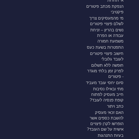
אי תחרות
הנפקת מכתב פיטורים
פיקטיבי
מי מהמעסיקים צריך
לשלם פיצויי פיטורים
נשים בהריון – זניחת
עבודה או הפרת
משמעת חמורה
התפטרות בשעת כעס
חישוב פיצויי פיטורים
לעובד גלובלי
חופשה ללא תשלום
לפרק זמן בלתי מוגדר
- פיטורים
סיום יחסי עובד מעביד
מתי ובאילו נסיבות
חייב מעסיק לפתוח
קופת פנסיה לעובד?
כתב ויתור
האם זכאי מעסיק
להשבת כספים אשר
הופרשו לקרן פיצויים
אישית על שם העובד?
בעיות התנהגות