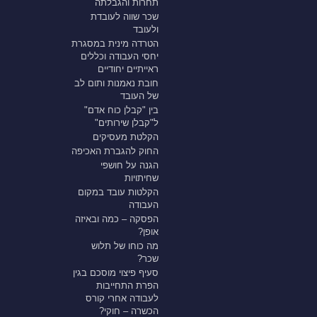
תחרות והגבלתה
שכר שווה לעובדת
ולעובד
הטרדה מינית במסגרת
יחסי העבודה וכללים
ראייתיים יחודיים
חובת נאמנות ותום לב
של העובד
בין "קבלן כוח אדם"
ל"קבלן שירותים"
הקלטת מעסיקים
החוק להגברת האכיפה
הגנה על חושפי
שחיתויות
הקלטות עובד במקום
העבודה
הפסקה – כמה ובאיזה
אופן?
מה כוחו של תלוש
שכר?
סעיף פיצוי מוסכם בגין
הפרת התחייבות
לעבודה אחרי קורס
הכשרה – חוקי?