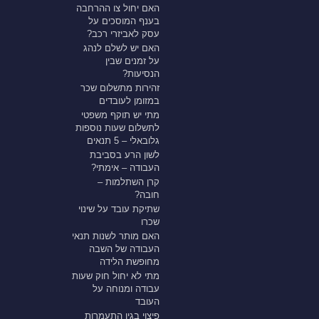
האם יחול צו ההרחבה
בענף המוסכים על
עסק לאביזרי רכב?
האם יש לשלם לנהג
על זמנים שבין
הנסיעות?
זהירות מתשלום שכר
במזומן לעובדים
מתי יש תוקף משפטי
לתשלום שעות נוספות
גלובאלי – 5 תנאים
לשון הרע בסביבת
העבודה – אימתי?
קרן השתלמות –
חובה?
שתיקת עובד על שינוי
שכרו
האם מותר לשנות תנאי
העבודה של השבה
מחופשת הלידה
מתי לא יחול חוק שעות
עבודה ומנוחה על
העובד
פיצוי בגין התעמרות