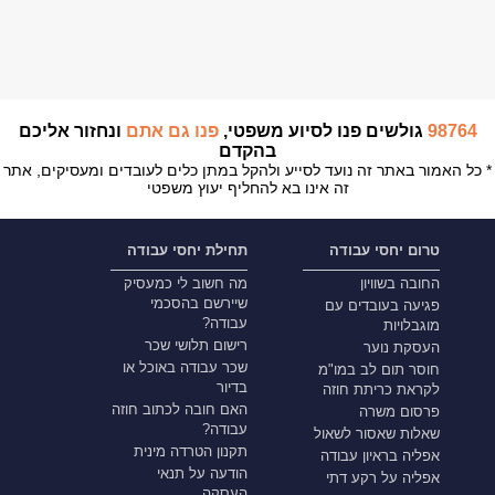
98764
גולשים פנו לסיוע משפטי,
פנו גם אתם
ונחזור אליכם
בהקדם
* כל האמור באתר זה נועד לסייע ולהקל במתן כלים לעובדים ומעסיקים, אתר
זה אינו בא להחליף יעוץ משפטי
טרום יחסי עבודה
תחילת יחסי עבודה
החובה בשוויון
מה חשוב לי כמעסיק
שיירשם בהסכמי
פגיעה בעובדים עם
עבודה?
מוגבלויות
רישום תלושי שכר
העסקת נוער
שכר עבודה באוכל או
חוסר תום לב במו"מ
בדיור
לקראת כריתת חוזה
האם חובה לכתוב חוזה
פרסום משרה
עבודה?
שאלות שאסור לשאול
תקנון הטרדה מינית
אפליה בראיון עבודה
הודעה על תנאי
אפליה על רקע דתי
העסקה