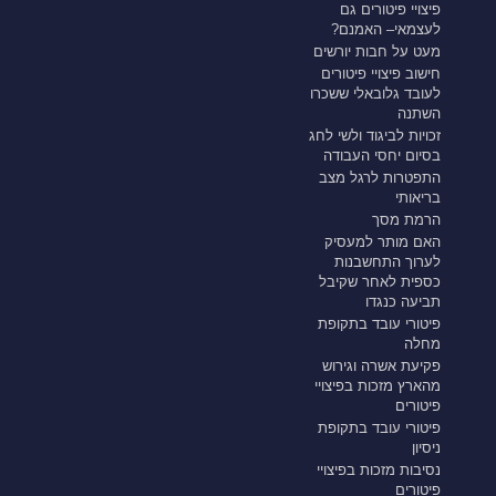
פיצויי פיטורים גם
לעצמאי– האמנם?
מעט על חבות יורשים
חישוב פיצויי פיטורים
לעובד גלובאלי ששכרו
השתנה
זכויות לביגוד ולשי לחג
בסיום יחסי העבודה
התפטרות לרגל מצב
בריאותי
הרמת מסך
האם מותר למעסיק
לערוך התחשבנות
כספית לאחר שקיבל
תביעה כנגדו
פיטורי עובד בתקופת
מחלה
פקיעת אשרה וגירוש
מהארץ מזכות בפיצויי
פיטורים
פיטורי עובד בתקופת
ניסיון
נסיבות מזכות בפיצויי
פיטורים