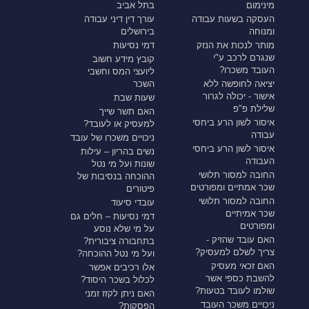
מינימום
בתל אביב
העסקה בשעות עבודה
עורך דין דיני עבודה
ומנוחה
בירושלים
מותר לנכות את הנזק
דמי נסיעות
שנגרם לרכב ע"י
קובץ מידע חשוב
העובד משכרו?
ליועצי המס וחשבי
יציאה לחופשה ללא
השכר
אישור - יכולה לגרור
שעות שבת
שלילת פ"פ
האם תשר שייך
איסור לשון הרע ביחסי
למעסיק או לעובד?
עבודה
ניכויים משכרו של עובד
איסור לשון הרע ביחסי
נשים בהריון – עילות
העבודה
שונות ועל מי נטל
החובה למסור תלושי
ההוכחה בנסיבות של
שכר אמתיים ומפורטים
פיטורים
החובה למסור תלושי
עובדי סיעוד
שכר אמיתיים
דמי נסיעות – חלים גם
ומפורטים
על מי שלא נוסע
האם עובד שהזיק -
בתחבורה ציבורית?
צריך לשלם למעסיק?
ועל מי נטל ההוכחה?
האם זכאי מעסיק
אלו רכיבים אפשר
להשבת כספי אשר
לכלול בשכר היסוד?
שולמו לעובד בטעות?
האם ניתן לקזז זמני
ניכויים משכר העובד
הפסקות?