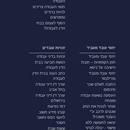
העבודה
תנאי העבודה צריכים
להיות ברורים
ומפורשים
הסוף לעומס בבתי
הדין לעבודה?
יחסי עובד מעביד
זכויות עובדים
יחסי עובד-מעביד
זכויות בדיני עבודה
חוק הקופאיות – חובת
הגשת תביעה בבית
הישיבה על כיסא
הדין לעבודה
יחסי עובד-מעביד
כתב הגנה בבית הדין
ופרילנסר
לעבודה
החובה לשלם שכר
עורך דין דיני עבודה
מינימום
בתל אביב
העסקה בשעות עבודה
עורך דין דיני עבודה
ומנוחה
בירושלים
מותר לנכות את הנזק
דמי נסיעות
שנגרם לרכב ע"י
קובץ מידע חשוב
העובד משכרו?
ליועצי המס וחשבי
יציאה לחופשה ללא
השכר
אישור - יכולה לגרור
שעות שבת