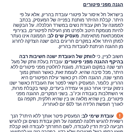
הגנה מפני פיטורים
בישראל חל איסור על פיטורי עובדת בהריון, אלא על פי
היתר. קבלת ההיתר מותנת בפנייה של המעסיק, בכתב
לממונה על חוק עבודת נשים במשרד הכלכלה. על הבקשה
להיות מנומקת היטב ולפרט מהן העילות לפיטורים, בצירוף
אסמכתאות מתאימות.
מעסיק שים לב
: הממונה אינו נעתר
למתן היתר אלא במקרים חריגים בהם ישנה הצדקה לחרוג
מן ההגנה הניתנת לעובדות בהריון.
חשוב לציין, כי
לוותק של העובדת ישנה חשיבות רבה
בהיקף ההגנה מפני פיטורים
: עובדת בעלת וותק של מעל
חצי שנה במקום העבודה, מוגנת לחלוטין מפני פיטורים ללא
היתר, מכל סיבה שהיא. לעומת זאת, כאשר הוותק נמוך
מחצי שנה, ההגנה חלה רק כאשר עילת הפיטורים היא
ההריון. כלומר, המעסיק רשאי לפטר את העובדת כאשר ישנו
נימוק ענייני אחר כגון אי עמידה ביעדים, קושי בקבלת מרות,
אי השתלבות בעבודה וכיו"ב. בשני המקרים, ההגנה מפני
פיטורים, בין שהיא מלאה או בין שהיא חלקית, תקפה גם
לאורך חופשת הלידה ועד ל60 יום לאחריה.
עובדת שימי לב
: המעסיק פיטר אותך ללא היתר? הנך
רשאית להגיש תלונה לממונה על חוק עבודת נשים וכן להגיש
תביעה לבית הדין לעבודה, לשם החזרתך לעבודה ו/או קבלת
פיצוי כספי בשל פיטורים שלא כדין. במקרה כזה יש להתייעץ