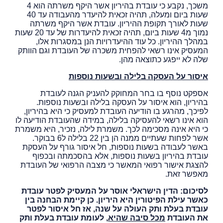
משכך, נקבע כי עובדת בהיריון אשר היקף משרתה הוא 4
שעות ביום ומעלה, תהיה זכאית להיעדר מהעבודה עד 40
שעות לאורך תקופת ההיריון. עובדת אשר היקף משרתה
נמוך מ4 שעות ביום, תהיה זכאית להיעדרות של עד 20 שעות
במהלך ההיריון. כל עוד ההיעדרויות הנן במסגרות אלו,
המעסיק אינו רשאי להפחית משכרה של העובדת וגם הוותק
שלה לא ייפגע כתוצאה מהן.
איסור על העסקה בלילה ובשעות נוספות
אספקט נוסף בו בחר המחוקק להעניק הגנה לעובדת
בהיריון, הוא איסור על העסקה בלילה ובשעות נוספות.
לפיכך, מהרגע בו הודיעה העובדת למעסיק כי היא בהיריון,
הוא אינו רשאי להעסיקה בלילה, במידה שהעובדת הודיעה לו
כי היא אינה מסכימה לכך. משמרת לילה, נזכיר, היא משמרת
אשר לפחות שעתיים ממנה הן בין 22 בלילה ל6 בבוקר.
באשר לעבודה בשעות נוספות, חל איסור גורף על העסקת
עובדת בהיריון בשעות נוספות, אלא בהסכמתה ובכפוף
להצגת אישור רפואי המאשר כי מצבה הרפואי של העובדת
מאפשר זאת.
לסיכום: הדין הישראלי אוסר על המעסיק לפטר עובדת
כאשר עילת הפיטורין היא היריון. כן קיימת הבחנה בין
עובדת בעלת ותק העולה על שנה, אז חל איסור לפטר
את העובדת
מכל סיבה שהיא
, לעומת עובדת בעלת ותק