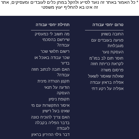
* כל האמור באתר זה נועד לסייע ולהקל במתן כלים לעובדים ומעסיקים, אתר
זה אינו בא להחליף יעוץ משפטי
טרום יחסי עבודה
תחילת יחסי עבודה
החובה בשוויון
מה חשוב לי כמעסיק
שיירשם בהסכמי
פגיעה בעובדים עם
עבודה?
מוגבלויות
רישום תלושי שכר
העסקת נוער
שכר עבודה באוכל או
חוסר תום לב במו"מ
בדיור
לקראת כריתת חוזה
האם חובה לכתוב חוזה
פרסום משרה
עבודה?
שאלות שאסור לשאול
תקנון הטרדה מינית
אפליה בראיון עבודה
הודעה על תנאי
אפליה על רקע דתי
העסקה
תקופת ניסיון
איסור התקשרות עם מי
שאינו בעל רישיון
האם צריך להוכיח כוונה
בדבר הפליה בקבלה
לעבודה
דבר גילוי ההיריון בראיון