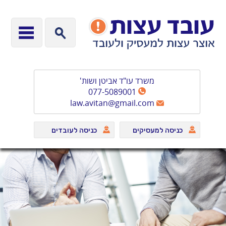
משרד עו"ד אביטן ושות'
077-5089001
law.avitan@gmail.com
כניסה למעסיקים
כניסה לעובדים