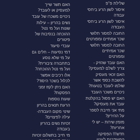
שלילת פ"פ
האם תשר שייך
איסור לשון הרע ביחסי
למעסיק או לעובד?
עבודה
ניכויים משכרו של עובד
איסור לשון הרע ביחסי
נשים בהריון – עילות
העבודה
שונות ועל מי נטל
החובה למסור תלושי
ההוכחה בנסיבות של
שכר אמתיים ומפורטים
פיטורים
החובה למסור תלושי
עובדי סיעוד
שכר אמיתיים
דמי נסיעות – חלים גם
ומפורטים
על מי שלא נוסע
האם עובד שהזיק -
בתחבורה ציבורית?
צריך לשלם למעסיק?
ועל מי נטל ההוכחה?
האם זכאי מעסיק
אלו רכיבים אפשר
להשבת כספי אשר
לכלול בשכר היסוד?
שולמו לעובד בטעות?
האם ניתן לקזז זמני
ניכויים משכר העובד
הפסקות?
האם יש פסול בהקלטת
שעות נוספות
עובד את מעסיקו?
הרעת תנאים בהריון
מתי אני חייבת לספר
שינוי מקום העבודה-
על ההיריון?
עילה לפיצויים?
מזמין שירות – יש לי
זכויות נשים בהריון
אחריות?
בעבודה
חדש!!! הפסיקה
מי חייב בתשלום זכויות
המעודכנת לעניין