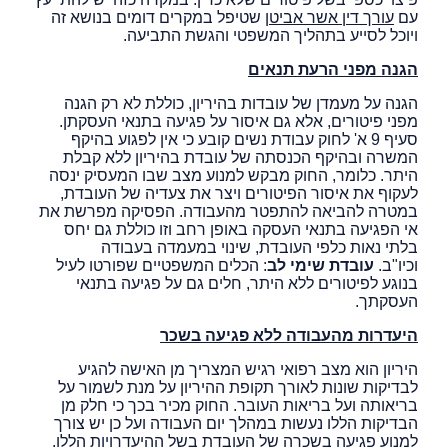
עם
עורך דין אשר אביטן
שטיפל במקרים דומים בנושא זה
ויוכל לסייע בתהליך המשפטי והגשת התביעה.
הגנה מפני הרעת תנאים
הגנה על מעמדן של עובדות בהיריון, כוללת לא רק הגנה
מפני פיטורים, אלא גם איסור על פגיעה בתנאי העסקתן.
סעיף 9 א' לחוק עבודת נשים קובע כי אין לפגוע בהיקף
המשרה ובהיקף הכנסתה של עובדת בהיריון ללא קבלת
היתר. כלומר, החוק מבקש למנוע מצב שבו המעסיק ינסה
לעקוף את איסור הפיטורים ויצר את צעדיה של העובדת,
במטרה להביאה להתפטר מהעבודה. הפסיקה מפרשת את
אי הפגיעה בתנאי העסקה באופן רחב וזו כוללת גם יחס
בלתי נאות כלפי העובדת, שינוי במעמדה בעבודה
וכיו"ב.
עובדת שימי לב
: הכלים המשפטיים שפורטו לעיל
בנוגע לפיטורים ללא היתר, חלים גם על פגיעה בתנאי
העסקתך.
היעדרות מהעבודה ללא פגיעה בשכר
היריון הוא מצב רפואי רגיש המצריך מן האישה להגיע
לבדיקות שונות לאורך תקופת ההיריון על מנת לשמור על
בריאותה ועל בריאות העובר. החוק מכיר בכך כי חלק מן
הבדיקות הללו נעשות במהלך יום העבודה ועל כן יש צורך
למנוע פגיעה בשכרה של העובדת בשל ההיעדרויות הללו.