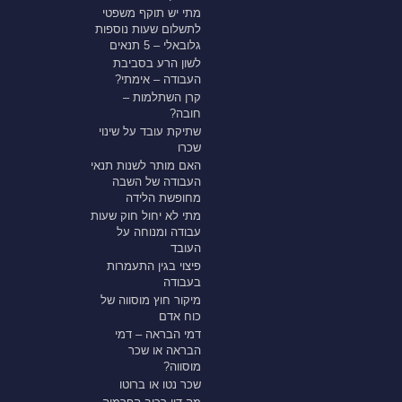
מתי יש תוקף משפטי
לתשלום שעות נוספות
גלובאלי – 5 תנאים
לשון הרע בסביבת
העבודה – אימתי?
קרן השתלמות –
חובה?
שתיקת עובד על שינוי
שכרו
האם מותר לשנות תנאי
העבודה של השבה
מחופשת הלידה
מתי לא יחול חוק שעות
עבודה ומנוחה על
העובד
פיצוי בגין התעמרות
בעבודה
מיקור חוץ מוסווה של
כוח אדם
דמי הבראה – דמי
הבראה או שכר
מוסווה?
שכר נטו או ברוטו