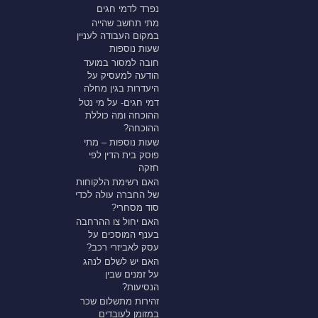
נפרד לדמי חגים
מתי תחשב שהייה
במקום העבודה לעניין
שעות נוספות
חובה למסור במועד
הודעה למעסיק על
היעדרות בגין מחלה
דמי חגים- על מי נטל
ההוכחה ומה כוללת
ההוכחה?
שעות נוספות – מתי
פוסק בית הדין לפי
חזקה
האם רשימת הלקוחות
של החברה עולה לכדי
סוד מסחרי?
האם יחול צו ההרחבה
בענף המוסכים על
עסק לאביזרי רכב?
האם יש לשלם לנהג
על זמנים שבין
הנסיעות?
זהירות מתשלום שכר
במזומן לעובדים