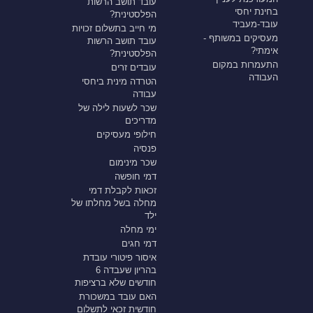
עובד תושב הרשות
בחינת יחסי
הפלסטינית?
עובד-מעביד
מי חייב בתשלום זכויות
מעסיקים במשותף -
עובד תושב הרשות
אימתי?
הפלסטינית?
התעמרות במקום
עובדים זרים
העבודה
הטרדה מינית ביחסי
עבודה
שכר לשעות לילה של
מדריכים
חילופי מעסיקים
פנסיה
שכר מינימום
דמי חופשה
זכאות לקבלת דמי
מחלה בשל מחלתו של
ילד
ימי מחלה
דמי חגים
איסור פיטורי עובדת
בהריון שעבדה 6
חודשים שלא ברציפות
האם עובד במשכורת
חודשית זכאי לתשלום