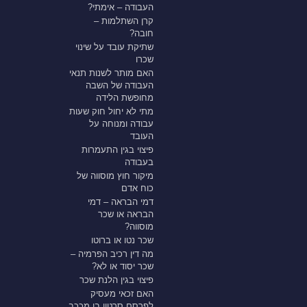
העבודה – אימתי?
קרן השתלמות –
חובה?
שתיקת עובד על שינוי
שכרו
האם מותר לשנות תנאי
העבודה של השבה
מחופשת הלידה
מתי לא יחול חוק שעות
עבודה ומנוחה על
העובד
פיצוי בגין התעמרות
בעבודה
מיקור חוץ מוסווה של
כוח אדם
דמי הבראה – דמי
הבראה או שכר
מוסווה?
שכר נטו או ברוטו
מה דין רכיב הפרמיה –
שכר יסוד או לא?
פיצוי בגין הלנת שכר
האם זכאי מעסיק
לפרסם סרטון בו מככב