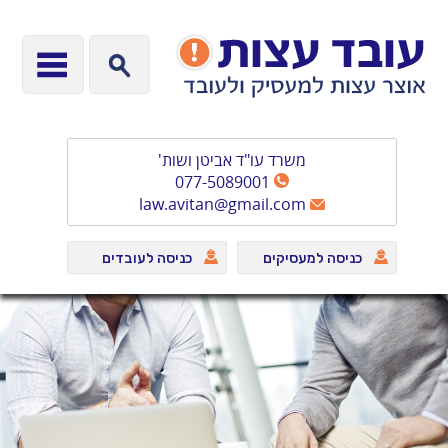
משרד עו"ד אביטן ושות'
077-5089001
law.avitan@gmail.com
כניסה למעסיקים
כניסה לעובדים