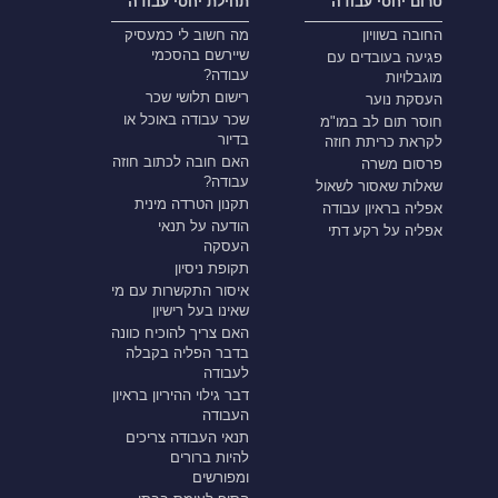
טרום יחסי עבודה
תחילת יחסי עבודה
החובה בשוויון
מה חשוב לי כמעסיק
שיירשם בהסכמי
פגיעה בעובדים עם
עבודה?
מוגבלויות
רישום תלושי שכר
העסקת נוער
שכר עבודה באוכל או
חוסר תום לב במו"מ
בדיור
לקראת כריתת חוזה
האם חובה לכתוב חוזה
פרסום משרה
עבודה?
שאלות שאסור לשאול
תקנון הטרדה מינית
אפליה בראיון עבודה
הודעה על תנאי
אפליה על רקע דתי
העסקה
תקופת ניסיון
איסור התקשרות עם מי
שאינו בעל רישיון
האם צריך להוכיח כוונה
בדבר הפליה בקבלה
לעבודה
דבר גילוי ההיריון בראיון
העבודה
תנאי העבודה צריכים
להיות ברורים
ומפורשים