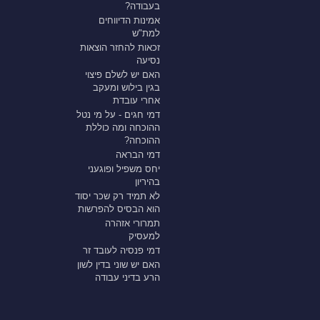
בעבודה?
אמינות הדיווחים
למת"ש
זכאות להחזר הוצאות
נסיעה
האם יש לשלם פיצוי
בגין בילוש ומעקב
אחרי עובדת
דמי חגים - על מי נטל
ההוכחה ומה כוללת
ההוכחה?
דמי הבראה
יחס משפיל ופוגעני
בהיריון
לא תמיד רק שכר יסוד
הוא הבסיס להפרשות
תמרורי אזהרה
למעסיק
דמי פנסיה לעובד זר
האם יש שוני בדין לשון
הרע בדיני עבודה