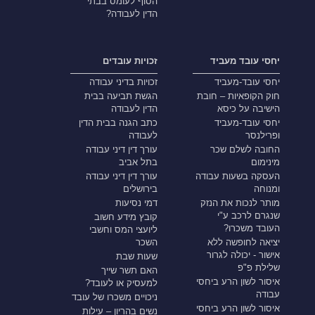
הסוף לעומס בבתי
הדין לעבודה?
יחסי עובד מעביד
זכויות עובדים
יחסי עובד-מעביד
זכויות בדיני עבודה
חוק הקופאיות – חובת
הגשת תביעה בבית
הישיבה על כיסא
הדין לעבודה
יחסי עובד-מעביד
כתב הגנה בבית הדין
ופרילנסר
לעבודה
החובה לשלם שכר
עורך דין דיני עבודה
מינימום
בתל אביב
העסקה בשעות עבודה
עורך דין דיני עבודה
ומנוחה
בירושלים
מותר לנכות את הנזק
דמי נסיעות
שנגרם לרכב ע"י
קובץ מידע חשוב
העובד משכרו?
ליועצי המס וחשבי
יציאה לחופשה ללא
השכר
אישור - יכולה לגרור
שעות שבת
שלילת פ"פ
האם תשר שייך
איסור לשון הרע ביחסי
למעסיק או לעובד?
עבודה
ניכויים משכרו של עובד
איסור לשון הרע ביחסי
נשים בהריון – עילות