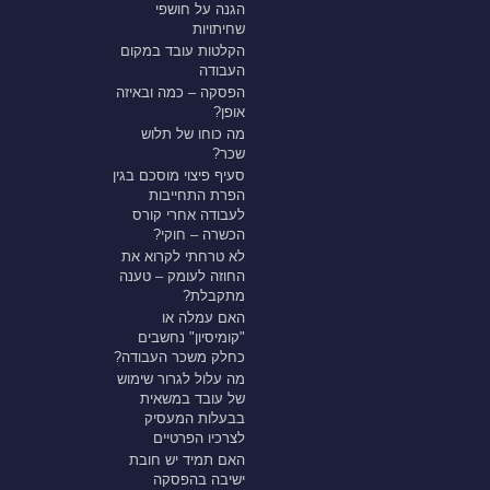
הגנה על חושפי
שחיתויות
הקלטות עובד במקום
העבודה
הפסקה – כמה ובאיזה
אופן?
מה כוחו של תלוש
שכר?
סעיף פיצוי מוסכם בגין
הפרת התחייבות
לעבודה אחרי קורס
הכשרה – חוקי?
לא טרחתי לקרוא את
החוזה לעומק – טענה
מתקבלת?
האם עמלה או
"קומיסיון" נחשבים
כחלק משכר העבודה?
מה עלול לגרור שימוש
של עובד במשאית
בבעלות המעסיק
לצרכיו הפרטיים
האם תמיד יש חובת
ישיבה בהפסקה