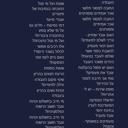
העבודה
שונות ועל מי נטל
החובה למסור תלושי
ההוכחה בנסיבות של
שכר אמתיים ומפורטים
פיטורים
החובה למסור תלושי
עובדי סיעוד
שכר אמיתיים
דמי נסיעות – חלים גם
ומפורטים
על מי שלא נוסע
האם עובד שהזיק -
בתחבורה ציבורית?
צריך לשלם למעסיק?
ועל מי נטל ההוכחה?
האם זכאי מעסיק
אלו רכיבים אפשר
להשבת כספי אשר
לכלול בשכר היסוד?
שולמו לעובד בטעות?
האם ניתן לקזז זמני
ניכויים משכר העובד
הפסקות?
האם יש פסול בהקלטת
שעות נוספות
עובד את מעסיקו?
הרעת תנאים בהריון
מתי אני חייבת לספר
שינוי מקום העבודה-
על ההיריון?
עילה לפיצויים?
מזמין שירות – יש לי
זכויות נשים בהריון
אחריות?
בעבודה
חדש!!! הפסיקה
מי חייב בתשלום זכויות
המעודכנת לעניין
עובד תושב הרשות
בחינת יחסי
הפלסטינית?
עובד-מעביד
מי חייב בתשלום זכויות
מעסיקים במשותף -
עובד תושב הרשות
אימתי?
הפלסטינית?