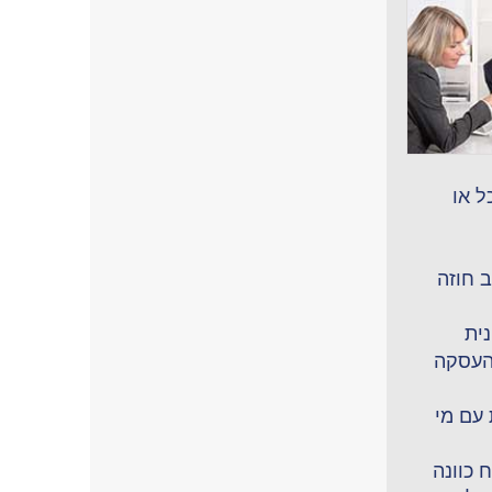
ל או
 חוזה
ית
העסקה
עם מי
 כוונה