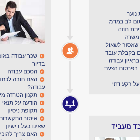
נוער
ום לב במו"מ
תת חוזה
משרה
שאסור לשאול
ם בקבלת עובד
שכר עבודה באוכ
ראיון עבודה
בדיור
 בפרסום הצעת
הסכם עבודה
האם חובה לכתוב
על רקע דתי
עבודה?
תקנון הטרדה מינ
הודעה על תנאי 
תקופת ניסיון
איסור התקשרות 
בד מעביד
שאינו בעל רישיון
האם צריך להוכיח