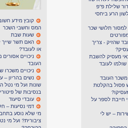
רור שלילת פ"פ
שון הרע ביחסי
קובץ מידע חשוב 
המס וחשבי השכר
למסור תלושי שכר
שעות שבת
מפורטים
האם תשר שייך 
ד שהזיק - צריך
או לעובד?
סיק?
ניכויים אסורים 
אי מעסיק להשבת
העובד
שולמו לעובד
ניכויים משכרו ש
נשים בהריון – ע
 משכר העובד
שונות ועל מי נטל ה
 פסול בהקלטת
בנסיבות של פיטורי
עסיקו?
עובדי סיעוד
י חייבת לספר על
דמי נסיעות – חל
מי שלא נוסע בתחב
ירות – יש לי
ציבורית? ועל מי נט
ההוכחה?