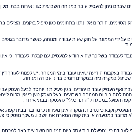
ם שבהם ניתן להעסיק עובד במנוחה השבועית כגון: אירוח בבתי מלון,
 מסוימים. היתרים אלו נתנו בתחומים כגון טיפול בזקנים, מצילים בח
ים על ידי הממונה על חוק שעות עבודה ומנוחה, כאשר מדובר בגופים
מית.
בד לעבודה בשל כך שהוא הודיע למעסיק, עם קבלתו לעבודה, כי אינו
ה בעקבות הידיעה שאינו עובד בימי המנוחה, יש לפנות לעורך דין די
שטיפל במקרה כזה ובמקרים דומים בדיני עבודה ומנוחה.
 ואף העסיק עובדים יהודים. בגין פעילות זו יוחסה לבעל העסק עבי
ות לסחור ביום המנוחה השבועית. בעל העסק טען כי אין מקום לייחס
 קפה הפועל במסגרת "היתר כללי" להעסקה בבתי אירוח.
המעסיק וקבע כי נסיבות המקרה אינן מעידות כי מדובר בבית קפה, אל
 לא מדובר במסעדה או בית קפה המארח את יושביו. משכך נפסק כי פע
ורי לעבודה כי: "הפעלת בית עסק ביום המנוחה השבועית באה למכסם י