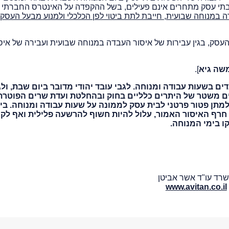
תי עסק מתחרים אינם פעילים, בשל ההקפדה על האינטרס החברתי 
ה במנוחה שבועית, חייבת לתת ביטוי לפן הכלכלי ולמנוע מבעל העסק
ק בית הדין קנס סך של 30,000 ₪ לבעל העסק, בגין עבירות של איסור העבדה במנוחה שבועית ועבירה של 
משה גיא
].
ים בשעות עבודה ומנוחה. לגבי עובד יהודי מדובר ביום שבת, ולג
יים משטר של היתרים כלליים בחוק ובהחלטת ועדת שרים הפוטרת
 למתן פטור פרטני לבית עסק לממונה על שעות עבודה ומנוחה. בי
חרף האיסור האמור, עלול להיות חשוף להרשעה פלילית ואף לק
ו בימי המנוחה.
רד עו"ד אשר אביטן
www.avitan.co.il