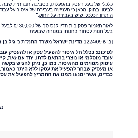
כלכלי של בעל העסק בהפעלתו, בסביבה חברתית שבה ב
לביטוי בחוק.
מכאן כי הענישה בעבירה של איסור על עבוד
היתרון הכלכלי שיש בעבירה על החוק
."
לאור האמור פס
בעל חנות לסחור בחנותו במנוחה שבועית.
[ב"ש 1224/09
מדינת ישראל משרד התמ"ת נ' גיל בן 
לסיכום: ככלל חל איסור להפעיל עסק או להעסיק עובד
עובד מוסלמי או נוצרי בהתאם לדתו. יחד עם זאת, ק
עיסוק מסוימים מהאיסור. כמו כן, ניתן להגיש בקשה
או מעסיק שבחר להפעיל את עסקו ללא היתר כאמור, 
כבדים, אשר ימנעו ממנו את התמריץ להפעיל את עסק
מש