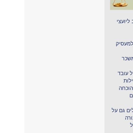
ליועצי
למעסיק
משכר
ל עובד
ילות
הוכחה
ם
ים גם על
ורה
ל