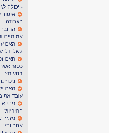
- יכולה לג
איסור ל
העבודה
החובה 
אמיתיים ו
האם עוב
לשלם למע
האם זכ
כספי אשר 
בטעות?
ניכויים
האם יש
עובד את מ
מתי אנ
ההיריון?
מזמין ש
אחריות?