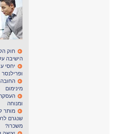
חוק הק
הישיבה על
יחסי ע
ופרילנסר
החובה 
מינימום
העסקה 
ומנוחה
מותר ל
שנגרם לרכ
משכרו?
יציאה 