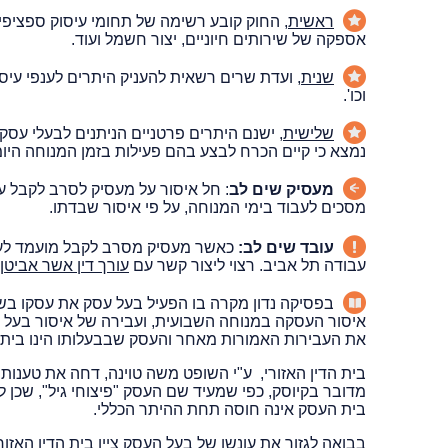
ראשית
, החוק קובע רשימה של תחומי עיסוק ספציפיי
אספקה של שירותים חיוניים, יצור חשמל ועוד.
שנית
, ועדת שרים רשאית להעניק היתרים לענפי עיסוק
וכו'.
שלישית
, ישנם היתרים פרטניים הניתנים לבעלי עסק
נמצא כי קיים הכרח לבצע בהם פעילות בזמן המנוחה היו
מעסיק שים לב
: חל איסור על מעסיק לסרב לקבל עו
מסכים לעבוד בימי המנוחה, על פי איסור שבדתו.
עובד שים לב:
כאשר מעסיק מסרב לקבל מועמד לעבוד
עבודה תל אביב. רצוי ליצור קשר עם
עורך דין אשר אביטן
בפסיקה נדון מקרה בו הפעיל בעל עסק את עסקו בשבת
איסור העסקה במנוחה השבועית, ועבירה של איסור בעל חנ
את העבירות האמורות מאחר והעסק שבבעלותו הינו בית
בית הדין האזורי, ע"י השופט משה טוינה, דחה את טענות 
מדובר בקיוסק, כפי שמעיד שם העסק "פיצוחי גיל", שכן
בית העסק אינה חוסה תחת ההיתר הכללי.
בבואה לגזור את עונשו של בעל העסק ציין בית הדין האז