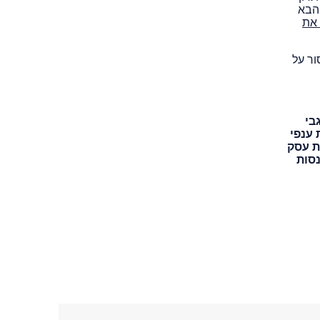
הבא
 את
איסור על
בי
 ענפי
ת עסק
נסות