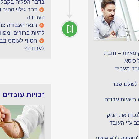
בדבר הפליה בקבלה
דבר גילוי ההיריון
העבודה
תנאי העבודה צר
להיות ברורים ומפו
הסוף לעומס בבת
לעבודה?
ופאיות – חובת
 כיסא
ובד-מעביד
לשלם שכר
זכויות עובדים
בשעות עבודה
נכות את הנזק
ב ע"י העובד
לחופשה ללא אישור