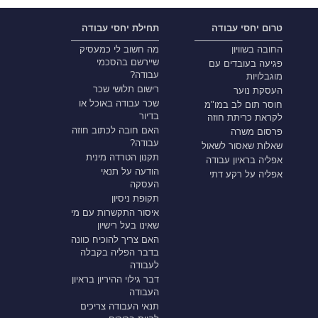
טרום יחסי עבודה
תחילת יחסי עבודה
החובה בשוויון
מה חשוב לי כמעסיק
שיירשם בהסכמי
פגיעה בעובדים עם
עבודה?
מוגבלויות
רישום תלושי שכר
העסקת נוער
שכר עבודה באוכל או
חוסר תום לב במו"מ
בדיור
לקראת כריתת חוזה
האם חובה לכתוב חוזה
פרסום משרה
עבודה?
שאלות שאסור לשאול
תקנון הטרדה מינית
אפליה בראיון עבודה
הודעה על תנאי
אפליה על רקע דתי
העסקה
תקופת ניסיון
איסור התקשרות עם מי
שאינו בעל רישיון
האם צריך להוכיח כוונה
בדבר הפליה בקבלה
לעבודה
דבר גילוי ההיריון בראיון
העבודה
תנאי העבודה צריכים