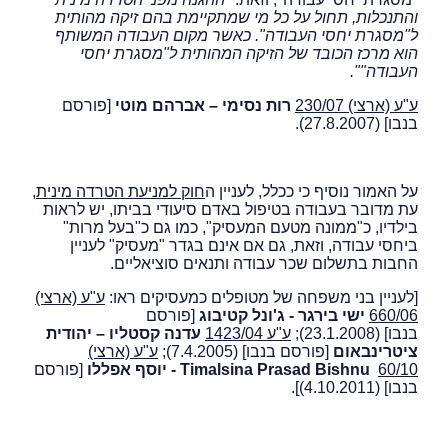
והתנכלות, תחול על כל מי שמתקיימת בהם זיקה מהותית
ל"מסגרת יחסי העבודה". כאשר מקום העבודה המשותף
הוא מרכז הכובד של הזיקה המהותית ל"מסגרת יחסי
העבודה"".
ע"ע (ארצי) 230/07
רות נסימי – אברהם מוטי
[פורסם
בנבו] (27.8.2007).
על האמור נוסיף כי ככלל, לעניין ה
חוק למניעת הטרדה מינית
,
עת מדובר בעבודה בטיפול באדם סיעודי בביתו, יש לראות
בילדיו, כ"ממונה מטעם המעסיק", כמו גם כ"בעל מרות"
ביחסי עבודה, וזאת, גם אם אינם בגדר "מעסיק" לעניין
החבות בתשלום שכר עבודה ותנאים סוציאליים.
[לעניין בני משפחה של מטופלים כמעסיקים ראו:
ע"ע (ארצי)
660/06
ישי בירגר - ג'ונל קטיבוג
[פורסם
בנבו] (23.1.2008);
ע"ע 1423/04
עדנה קסטליו – יהודית
ציטרינבאום
[פורסם בנבו] (7.4.2005);
ע"ע (ארצי)
60/10
Timalsina Prasad Bishnu
- יוסף אפללו
[פורסם
בנבו] (4.10.2011)].