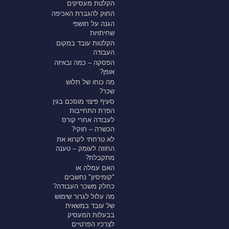
הקלטת מעסיקים
החוק להגברת האכיפה
הגנה על חושפי
שחיתויות
הקלטות עובד במקום
העבודה
הפסקה – כמה ובאיזה
אופן?
מה כוחו של תלוש
שכר?
סעיף פיצוי מוסכם בגין
הפרת התחייבות
לעבודה אחרי קורס
הכשרה – חוקי?
לא טרחתי לקרוא את
החוזה לעומק – טענה
מתקבלת?
האם עמלה או
"קומיסיון" נחשבים
כחלק משכר העבודה?
מה עלול לגרור שימוש
של עובד במשאית
בבעלות המעסיק
לצרכיו הפרטיים