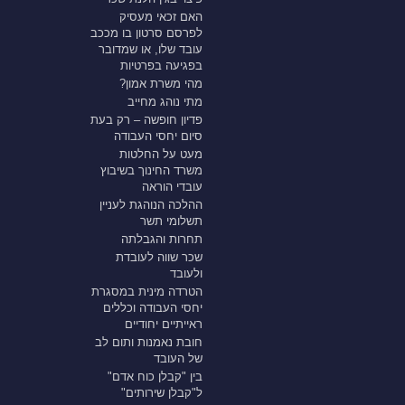
האם זכאי מעסיק
לפרסם סרטון בו מככב
עובד שלו, או שמדובר
בפגיעה בפרטיות
מהי משרת אמון?
מתי נוהג מחייב
פדיון חופשה – רק בעת
סיום יחסי העבודה
מעט על החלטות
משרד החינוך בשיבוץ
עובדי הוראה
ההלכה הנוהגת לעניין
תשלומי תשר
תחרות והגבלתה
שכר שווה לעובדת
ולעובד
הטרדה מינית במסגרת
יחסי העבודה וכללים
ראייתיים יחודיים
חובת נאמנות ותום לב
של העובד
בין "קבלן כוח אדם"
ל"קבלן שירותים"