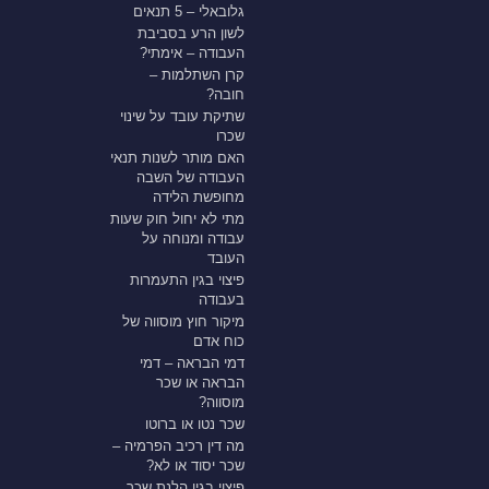
גלובאלי – 5 תנאים
לשון הרע בסביבת
העבודה – אימתי?
קרן השתלמות –
חובה?
שתיקת עובד על שינוי
שכרו
האם מותר לשנות תנאי
העבודה של השבה
מחופשת הלידה
מתי לא יחול חוק שעות
עבודה ומנוחה על
העובד
פיצוי בגין התעמרות
בעבודה
מיקור חוץ מוסווה של
כוח אדם
דמי הבראה – דמי
הבראה או שכר
מוסווה?
שכר נטו או ברוטו
מה דין רכיב הפרמיה –
שכר יסוד או לא?
פיצוי בגין הלנת שכר