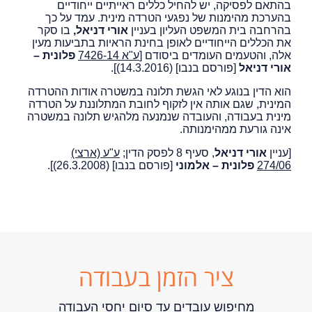
בהתאם לפסיקה, יש להחיל כללים ראייתיים ייחודיים
בהערכת מהימנות של נפגעי הטרדה מינית. עמד על כך
בהרחבה בית המשפט העליון בעניין
אורי דניאל,
בו סקר
את הכללים הייחודיים לאופן בחינת הראיות בתביעות מעין
אלה, והטעמים העומדים ביסודם [
ע"א 7426-14
פלונית –
אורי דניאל
[פורסם בנבו] (14.3.2016)].
הוא הדין בנוגע לאי הגשת תלונה במשטרה אודות ההטרדה
המינית, שגם אותה אין לזקוף לחובת המתלוננת על הטרדה
מינית בעבודה, והעובדה שנמנעה מלהגיש תלונה במשטרה
אינה גורעת ממהימנותה.
[עניין
אורי דניאל
, סעיף 8 לפסק הדין;
ע"ע (ארצי)
274/06
פלונית – אלמוני
[פורסם בנבו] (26.3.2008)].
ציר הזמן בעבודה
מחיפוש עובדים עד סיום יחסי העבודה