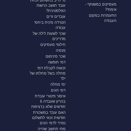
מי חייב בתשלום זכויות
מעסיקים במשותף -
עובד תושב הרשות
אימתי?
הפלסטינית?
התעמרות במקום
עובדים זרים
העבודה
הטרדה מינית ביחסי
עבודה
שכר לשעות לילה של
מדריכים
חילופי מעסיקים
פנסיה
שכר מינימום
דמי חופשה
זכאות לקבלת דמי
מחלה בשל מחלתו של
ילד
ימי מחלה
דמי חגים
איסור פיטורי עובדת
בהריון שעבדה 6
חודשים שלא ברציפות
האם עובד במשכורת
חודשית זכאי לתשלום
נפרד לדמי חגים
מתי תחשב שהייה