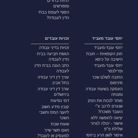
להיות ברורים
ומפורשים
הסוף לעומס בבתי
הדין לעבודה?
יחסי עובד מעביד
זכויות עובדים
יחסי עובד-מעביד
זכויות בדיני עבודה
חוק הקופאיות – חובת
הגשת תביעה בבית
הישיבה על כיסא
הדין לעבודה
יחסי עובד-מעביד
כתב הגנה בבית הדין
ופרילנסר
לעבודה
החובה לשלם שכר
עורך דין דיני עבודה
מינימום
בתל אביב
העסקה בשעות עבודה
עורך דין דיני עבודה
ומנוחה
בירושלים
מותר לנכות את הנזק
דמי נסיעות
שנגרם לרכב ע"י
קובץ מידע חשוב
העובד משכרו?
ליועצי המס וחשבי
יציאה לחופשה ללא
השכר
אישור - יכולה לגרור
שעות שבת
שלילת פ"פ
האם תשר שייך
איסור לשון הרע ביחסי
למעסיק או לעובד?