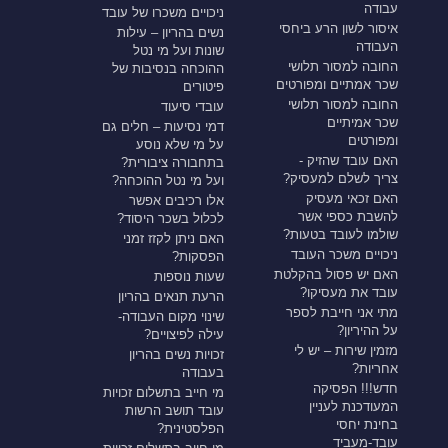
עבודה
ניכויים משכרו של עובד
איסור לשון הרע ביחסי
נשים בהריון – עילות
העבודה
שונות ועל מי נטל
החובה למסור תלושי
ההוכחה בנסיבות של
שכר אמתיים ומפורטים
פיטורים
החובה למסור תלושי
עובדי סיעוד
שכר אמיתיים
דמי נסיעות – חלים גם
ומפורטים
על מי שלא נוסע
האם עובד שהזיק -
בתחבורה ציבורית?
צריך לשלם למעסיק?
ועל מי נטל ההוכחה?
האם זכאי מעסיק
אלו רכיבים אפשר
להשבת כספי אשר
לכלול בשכר היסוד?
שולמו לעובד בטעות?
האם ניתן לקזז זמני
ניכויים משכר העובד
הפסקות?
האם יש פסול בהקלטת
שעות נוספות
עובד את מעסיקו?
הרעת תנאים בהריון
מתי אני חייבת לספר
שינוי מקום העבודה-
על ההיריון?
עילה לפיצויים?
מזמין שירות – יש לי
זכויות נשים בהריון
אחריות?
בעבודה
חדש!!! הפסיקה
מי חייב בתשלום זכויות
המעודכנת לעניין
עובד תושב הרשות
בחינת יחסי
הפלסטינית?
עובד-מעביד