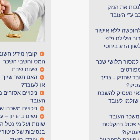
נכות את הנזק
ב ע"י העובד
לחופשה ללא אישור
רור שלילת פ"פ
שון הרע ביחסי
קובץ מידע חשוב 
המס וחשבי השכר
למסור תלושי שכר
שעות שבת
מפורטים
האם תשר שייך 
ד שהזיק - צריך
או לעובד?
סיק?
ניכויים אסורים 
אי מעסיק להשבת
העובד
שולמו לעובד
ניכויים משכרו ש
נשים בהריון – ע
 משכר העובד
שונות ועל מי נטל ה
 פסול בהקלטת
בנסיבות של פיטורי
עסיקו?
עובדי סיעוד