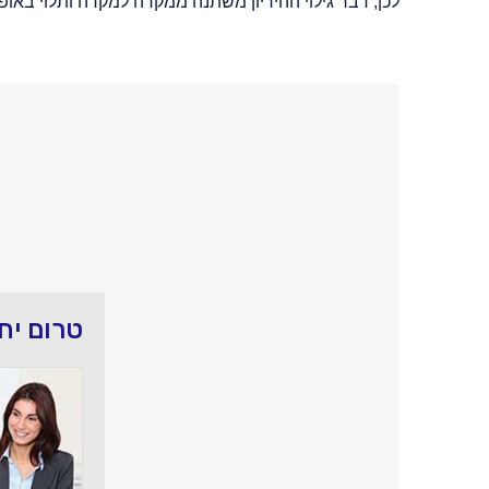
לכן, דבר גילוי ההיריון משתנה ממקרה למקרה ותלוי באופ
טרום יח