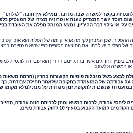
לוונטיות בקשר למשרה שבה מדובר, ממילא אין חובה "לגלותו"
משום חוסר יושר המצדיק טענה או טרוניה מצידו של המעסיק כלפי
ל אי גילוי דבר ההיריון, נמצא המנהל מפלה את העובדת בפיט
 ההפליה, שכן המבחן לקיומה או אי קיומה של הפליה הוא אובייקטיבי 
יומה של הפלייה יש לבחון את התוצאה הסופית כפי שהיא מצטיירת במצי
רחיב בעניין החריגים אשר בהתקיימם ההריון הוא עובדה רלוונטית למש
או המשרה וכלשונו:
לה לבצע בשל מגבלות פיסיות הקשורות בהריון (הרמת משאות כ
בה על עבודתה של המועמדת בתקופה שלאחר תחילת עבודתה, כך
ו במועמדת שנשכרת לתקופת זמן מוגדרת על מנת למלא מקומו ש
 ליחסי עבודה, לרבות במשא ומתן לכריתת חוזה עבודה, תחייב ל
הקודמים למועד הקבוע בסעיף 10 ל
חוק עבודת נשים
,