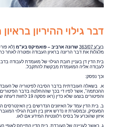
דבר גילוי ההיריון בראיון
ב
ע"ע 363/07
שרונה ארביב – פואמיקס בע"מ
(לא פורסם, 26.5.2010
מלגלות את דבר הריונה בראיון העבודה ופוטרה לאחר כחו
בית הדין דן בעניין חובת הגילוי של מועמדת לעבודה בדבר 
לעבודה אליה המועמדת מבקשת להתקבל.
וכך נפסק:
א. בשאלה העובדתית בדבר הסיבה לפיטוריה של העובדת קב
ההכתמה", אשר לפיו די בכך שההחלטה בדבר הפיטורים 
והפיטורים בוצעו שלא כדין (ראו פסקה 19 לחוות דעתה של השופטת רוזנפלד בפסק דין ארביב והמקורות המצוטטים שם).
ב. בית הדין עמד על האיזונים הנדרשים בין האינטרסים 
המעסיק, ובמסגרת זו נדרש איזון בין חובת הגילוי המוג
איזון שהוכרע על בסיס רלוונטיות המידע אם לאו.
ג. באשר לעניינה של העובדת, בית הדין התייחס לאופי 