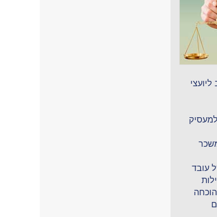
ליועצי
למעסיק
משכר
ל עובד
ילות
הוכחה
ם