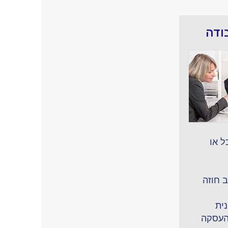
ודה
ל או
 חוזה
ית
העסקה