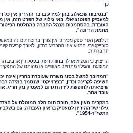
כך:
"בנסיבות שכאלה, בהן למידע בדבר ההיריון אין כל ר
למעסיק הפוטנציאלי. באי גילויו של הפרט הזה, אין 
העובדת. בהסתמכות מנהל החברה בהחלטת הפיטורים ע
מחמת הריונה".
ד. למען הסר ספק נזכיר כי אין צורך בהוכחת כוונה במעשה
סובייקטיבי. המניע אינו המכריע בנדון, ולצורך קביעת ק
החברתית.
ה. יצוין, כי הנשיא אדלר בחוות דעתו בפסק דין ארביב ה
המוצעת, והגילוי מתחייב מאופיים או מהותם של התפקיד 
"המדובר למשל בסוג משרה שעובדת בהריון אינה יכו
חשיפה לקרינה וכד'), "בפרוייקט" שנסמך במידה ר
שיציאתה לחופשת לידה תגרום למעסיק נזק חריג, א
עובד אחר.
במקרים מעין אלה, חובת תום הלב המוטלת על הצדדים
גילוי של ההיריון למעסיק בראיון העבודה, גם בשלבים 
התשי"ד-1954".