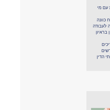
עם מי
 כוונה
 לעבודה
 בראיון
יכים
רשים
י הדין