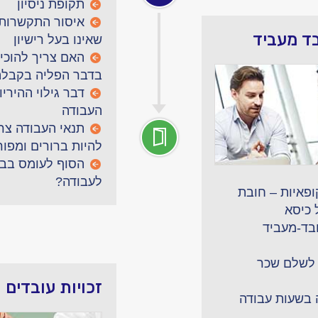
תקופת ניסיון
איסור התקשרות 
בד מעביד
שאינו בעל רישיון
האם צריך להוכיח
בדבר הפליה בקבלה
דבר גילוי ההיריון
העבודה
תנאי העבודה צר
להיות ברורים ומפו
הסוף לעומס בבת
לעבודה?
ופאיות – חובת
 כיסא
ובד-מעביד
לשלם שכר
זכויות עובדים
בשעות עבודה