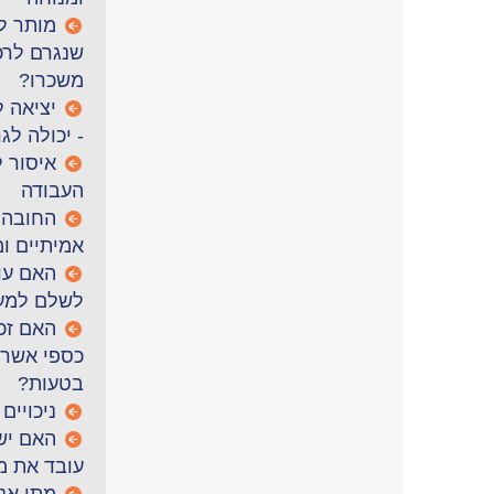
מותר ל
שנגרם לרכ
משכרו?
יציאה 
- יכולה לג
איסור ל
העבודה
החובה 
אמיתיים ו
האם עוב
לשלם למע
האם זכ
כספי אשר 
בטעות?
ניכויים
האם יש
עובד את מ