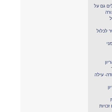
ים גם על
ורה
ל
ר לכלול
ני
יון
דה- עילה
ון
זכויות