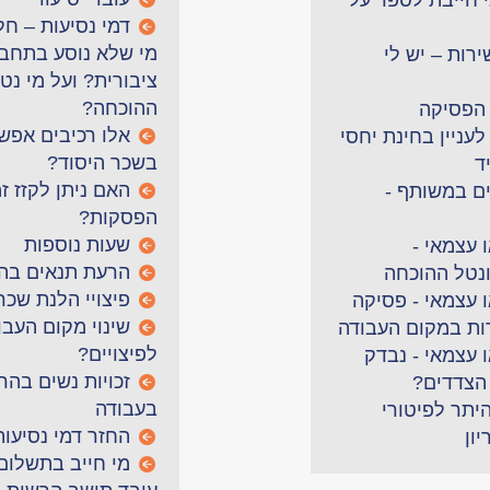
י חייבת לספר על
דמי נסיעות – חל
מי שלא נוסע בתחב
ירות – יש לי
ציבורית? ועל מי נט
ההוכחה?
 הפסיקה
אלו רכיבים אפש
עניין בחינת יחסי
בשכר היסוד?
ד
האם ניתן לקזז זמ
ם במשותף -
הפסקות?
שעות נוספות
 עצמאי -
הרעת תנאים בהר
נטל ההוכחה
פיצויי הלנת שכר
 עצמאי - פסיקה
שינוי מקום העבו
ת במקום העבודה
לפיצויים?
 עצמאי - נבדק
זכויות נשים בהרי
 הצדדים?
בעבודה
יתר לפיטורי
החזר דמי נסיעות
ון
מי חייב בתשלום 