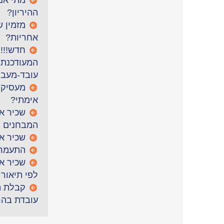
מתי אנ
ההיריון?
מזמין ש
אחריות?
חדש!!!
המעודכנת ל
עובד-מעבי
מעסיקי
אימתי?
שכיר או
המבחנים ו
שכיר או
התעמרו
שכיר או
לפי תיאור
קבלת ה
עובדת בהרי