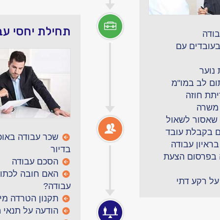
תחילת יחסי עב
בודה
בעובדים עם
נוער
ום לב במו"מ
תת חוזה
משרה
שאסור לשאול
ם בקבלת עובד
שכר עבודה באוכ
ראיון עבודה
בדיור
 בפרסום הצעת
הסכם עבודה
האם חובה לכתוב
על רקע דתי
עבודה?
תקנון הטרדה מינ
הודעה על תנאי 