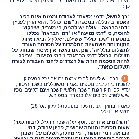
העובד, פרק 12, עמ' 35 (הוצאת ניצן - 2006) נאמר בעניין זה
כך:
"כך למשל, "דמי נסיעה" לעבודה וממנה אינם רכיב
האסור בהכללה במסגרת "שכר כולל". הוא הדין לעניין
"דמי הבראה". אולם יש להניח, כי מעביד, שיבקש
להוכיח, כי "דמי נסיעה" או "דמי הבראה" נכללו
במסגרת "שכר כולל" ששילם, ייאלץ להביא ראיות
חזקות וחד משמעיות המלמדות על הסכמת העובד
לתשלום כולל זה". שכן, גם כאשר אין איסור שבחוק על
תשלום, הכולל "דמי הבראה" ו"דמי נסיעות", צריכה
להיות הסכמה חוזית של הצדדים ליחסי העבודה לצורת
תשלום כזאת".
ברם, יש לשים לב כי אמנם גם אם יוכל המעסיק
להוכיח כי רכיבים נוספים כאמור משוכללים בשכר היסוד,
עדיין לפי חוק הגנת השכר, תלושי השכר אינם תקינים, מכיון
שיש לפרט רכיבים אלו בנפרד ובמפורש.
כאמור בחוק הגנת השכר בתוספת-(תיקון מס' 26)
תשע"א-2011:
"תשלומים אחרים, נוסף על השכר הרגיל, לרבות גמול
שעות נוספות ומנוחה שבועית, פריון עבודה, דמי
הבראה, דמי חופשה, דמי מחלה, תשלום על חשבון
תגמול למשרת במילואים ויתרת תגמול כאמור, וכיוצא