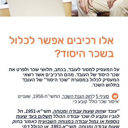
אלו רכיבים אפשר לכלול
בשכר היסוד?
על המעסיק למסור לעובד, בכתב, תלושי שכר ולפרט את
שכר היסוד של העובד. מהם הרכיבים אשר רשאי
המעסיק לכלול במסגרת "שכר היסוד" של העובד
בתלוש השכר.
סעיף 5
ל
חוק הגנת השכר
, התשי"ח-1958, שעניינו
'איסור שכר כולל' קובע כי:
"עובד ש
חוק שעות עבודה ומנוחה
, תשי"א-1951, חל
לגביו ונקבע לו שכר עבודה הכולל
תשלום בעד שעות
נוספות או גמול עבודה במנוחה השבועית
כאמור בחוק
שעות עבודה ומנוחה, תשי"א-1951,
או
הכולל דמי