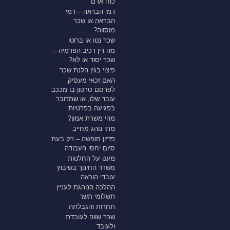
כוח אדם
דמי הבראה – דמי
הבראה או שכר
מוסווה?
שכר נטו או ברוטו
מה דין רכיב הפרמיה –
שכר יסוד או לא?
פיצוי בגין הלנת שכר
האם זכאי מעסיק
לפרסם סרטון בו מככב
עובד שלו, או שמדובר
בפגיעה בפרטיות
מהי משרת אמון?
מתי נוהג מחייב
פדיון חופשה – רק בעת
סיום יחסי העבודה
מעט על החלטות
משרד החינוך בשיבוץ
עובדי הוראה
ההלכה הנוהגת לעניין
תשלומי תשר
תחרות והגבלתה
שכר שווה לעובדת
ולעובד