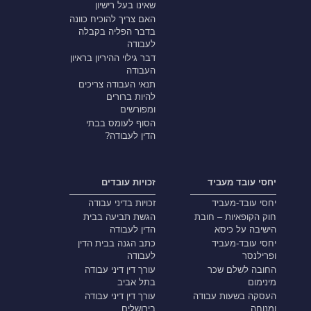
שאינו בעל רישיון
האם צריך להוכיח כוונה
בדבר הפליה בקבלה
לעבודה
דבר גילוי ההיריון בראיון
העבודה
תנאי העבודה צריכים
להיות ברורים
ומפורשים
הסוף לעומס בבתי
הדין לעבודה?
יחסי עובד מעביד
זכויות עובדים
יחסי עובד-מעביד
זכויות בדיני עבודה
חוק הקופאיות – חובת
הגשת תביעה בבית
הישיבה על כיסא
הדין לעבודה
יחסי עובד-מעביד
כתב הגנה בבית הדין
ופרילנסר
לעבודה
החובה לשלם שכר
עורך דין דיני עבודה
מינימום
בתל אביב
העסקה בשעות עבודה
עורך דין דיני עבודה
ומנוחה
בירושלים