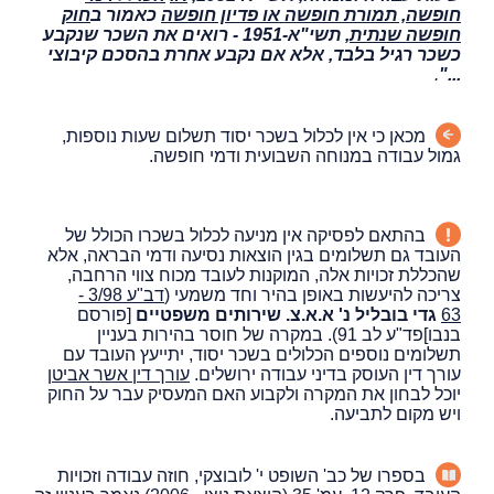
חופשה, תמורת חופשה או פדיון חופשה
כאמור ב
חוק
חופשה שנתית
, תשי"א-1951 - רואים את השכר שנקבע
כשכר רגיל בלבד, אלא אם נקבע אחרת בהסכם קיבוצי
.
..."
מכאן כי אין לכלול בשכר יסוד תשלום שעות נוספות,
גמול עבודה במנוחה השבועית ודמי חופשה.
בהתאם לפסיקה אין מניעה לכלול בשכרו הכולל של
העובד גם תשלומים בגין הוצאות נסיעה ודמי הבראה, אלא
שהכללת זכויות אלה, המוקנות לעובד מכוח צווי הרחבה,
צריכה להיעשות באופן בהיר וחד משמעי (
דב"ע 3/98 -
63
גדי בובליל נ' א.א.צ. שירותים משפטיים
[פורסם
בנבו]פד"ע לב 91). במקרה של חוסר בהירות בעניין
תשלומים נוספים הכלולים בשכר יסוד, יתייעץ העובד עם
עורך דין העוסק בדיני עבודה ירושלים.
עורך דין אשר אביטן
יוכל לבחון את המקרה ולקבוע האם המעסיק עבר על החוק
ויש מקום לתביעה.
בספרו של כב' השופט י' לובוצקי, חוזה עבודה וזכויות