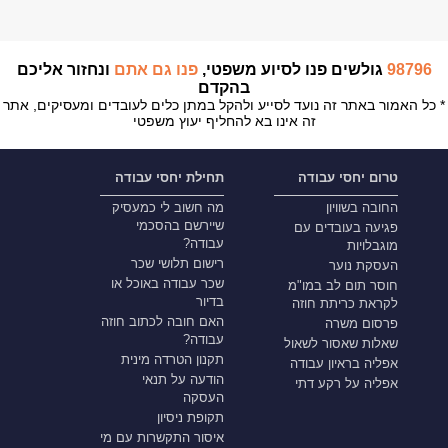
98796
גולשים פנו לסיוע משפטי,
פנו גם אתם
ונחזור אליכם
בהקדם
* כל האמור באתר זה נועד לסייע ולהקל במתן כלים לעובדים ומעסיקים, אתר
זה אינו בא להחליף יעוץ משפטי
טרום יחסי עבודה
תחילת יחסי עבודה
החובה בשוויון
מה חשוב לי כמעסיק
שיירשם בהסכמי
פגיעה בעובדים עם
עבודה?
מוגבלויות
רישום תלושי שכר
העסקת נוער
שכר עבודה באוכל או
חוסר תום לב במו"מ
בדיור
לקראת כריתת חוזה
האם חובה לכתוב חוזה
פרסום משרה
עבודה?
שאלות שאסור לשאול
תקנון הטרדה מינית
אפליה בראיון עבודה
הודעה על תנאי
אפליה על רקע דתי
העסקה
תקופת ניסיון
איסור התקשרות עם מי