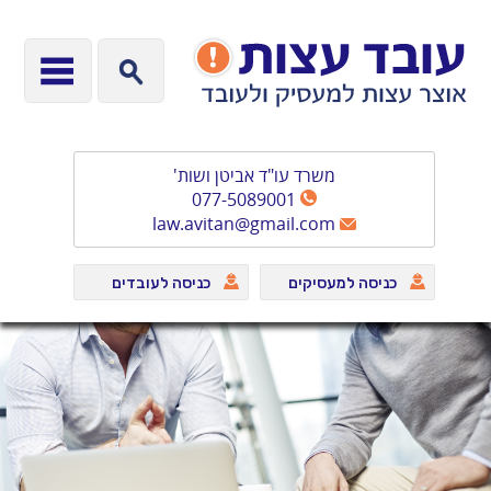
משרד עו"ד אביטן ושות'
077-5089001
law.avitan@gmail.com
כניסה למעסיקים
כניסה לעובדים