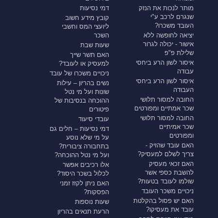
מותר לנכות את הנזק
דמי נסיעות
שנגרם לרכב ע"י
קובץ מידע חשוב
העובד משכרו?
ליועצי המס וחשבי
יציאה לחופשה ללא
השכר
אישור - יכולה לגרור
שעות שבת
שלילת פ"פ
האם תשר שייך
איסור לשון הרע ביחסי
למעסיק או לעובד?
עבודה
ניכויים משכרו של עובד
איסור לשון הרע ביחסי
נשים בהריון – עילות
העבודה
שונות ועל מי נטל
החובה למסור תלושי
ההוכחה בנסיבות של
שכר אמתיים ומפורטים
פיטורים
החובה למסור תלושי
עובדי סיעוד
שכר אמיתיים
דמי נסיעות – חלים גם
ומפורטים
על מי שלא נוסע
האם עובד שהזיק -
בתחבורה ציבורית?
צריך לשלם למעסיק?
ועל מי נטל ההוכחה?
האם זכאי מעסיק
אלו רכיבים אפשר
להשבת כספי אשר
לכלול בשכר היסוד?
שולמו לעובד בטעות?
האם ניתן לקזז זמני
ניכויים משכר העובד
הפסקות?
האם יש פסול בהקלטת
שעות נוספות
עובד את מעסיקו?
הרעת תנאים בהריון