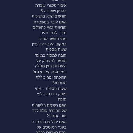
איסור פיטורי עובדת
בהריון שעבדה 6
חודשים שלא ברציפות
האם עובד במשכורת
חודשית זכאי לתשלום
נפרד לדמי חגים
מתי תחשב שהייה
במקום העבודה לעניין
שעות נוספות
חובה למסור במועד
הודעה למעסיק על
היעדרות בגין מחלה
דמי חגים- על מי נטל
ההוכחה ומה כוללת
ההוכחה?
שעות נוספות – מתי
פוסק בית הדין לפי
חזקה
האם רשימת הלקוחות
של החברה עולה לכדי
סוד מסחרי?
האם יחול צו ההרחבה
בענף המוסכים על
עסק לאביזרי רכב?