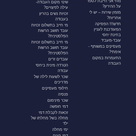
מתי אני חייבת לספר
שינוי מקום העבודה-
על ההיריון?
עילה לפיצויים?
מזמין שירות – יש לי
זכויות נשים בהריון
אחריות?
בעבודה
חדש!!! הפסיקה
מי חייב בתשלום זכויות
המעודכנת לעניין
עובד תושב הרשות
בחינת יחסי
הפלסטינית?
עובד-מעביד
מי חייב בתשלום זכויות
מעסיקים במשותף -
עובד תושב הרשות
אימתי?
הפלסטינית?
התעמרות במקום
עובדים זרים
העבודה
הטרדה מינית ביחסי
עבודה
שכר לשעות לילה של
מדריכים
חילופי מעסיקים
פנסיה
שכר מינימום
דמי חופשה
זכאות לקבלת דמי
מחלה בשל מחלתו של
ילד
ימי מחלה
דמי חגים