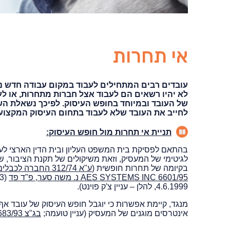
אי תחרות
עובדים רבים המתחילים לעבוד במקום עבודה חדש נד
לא יהיו רשאים הם לעבוד אצל חברות מתחרות, או לע
של העובד ובמיוחד בחופש העיסוק. לפיכך נשאלת הש
לחייב את העובד שלא לעבוד בתחום העיסוק המקצועי
תניית אי תחרות מול חופש העיסוק:
בהתאם לפסיקת בית המשפט העליון ובית הדין הארצי לעב
לגיטימי של המעסיק, וזאת משיקולים של תקנת הציבור, ש
בקיומה של תחרות חופשית (
ע"א 312/74 החברה לכבלים ולחוטי חשמל בישראל בע"מ נ' קריסיאנפולד, פ"ד כט
6601/95 AES SYSTEMS INC נ. משה סער, פ"ד פד
(3) 850;
4.6.1999, להלן – עניין צ'ק פוינט).
מנגד, קיימת אפשרות כי יוגבל חופש העיסוק של עובד א
אינטרסים מוגנים של המעסיק (עניין טועמה;
בג"צ 1683/93 יבין פלסט נ' בית הדין הארצי לעבודה, פ"ד מז