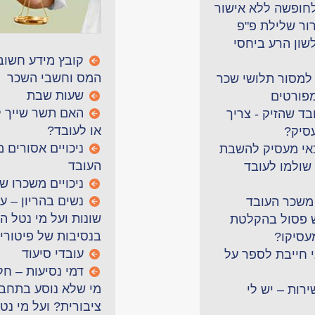
לחופשה ללא אישור
רור שלילת פ"פ
שון הרע ביחסי
קובץ מידע חשוב 
המס וחשבי השכר
למסור תלושי שכר
שעות שבת
מפורטים
האם תשר שייך 
ד שהזיק - צריך
או לעובד?
סיק?
ניכויים אסורים 
אי מעסיק להשבת
העובד
שולמו לעובד
ניכויים משכרו ש
נשים בהריון – ע
 משכר העובד
שונות ועל מי נטל ה
 פסול בהקלטת
בנסיבות של פיטורי
עסיקו?
עובדי סיעוד
י חייבת לספר על
דמי נסיעות – חל
מי שלא נוסע בתחב
ירות – יש לי
ציבורית? ועל מי נט