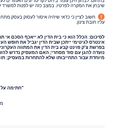
בתחום. לבחון היכן עומד ביחס לקריטריונים האמורים לעיל
שיבחן את המקרה לפרטיו. במצב כזה יש לפנות למשרד עו
חשוב לציין כי כדאי שיהיה איסור לעסוק בעסק מתחר
עליו חובת צינון.
לסיכום: הכלל הוא כי בית הדין לא ייאכף הסכם אי 
אינטרס לגיטימי ייתכן שבית הדין יגביל את חופש הע
בפרשת צ'ק פוינט קבע בית הדין את המתווה העקרוני
נועדה להגן עם סוד מסחרי; האם המעסיק נדרש להש
מיוחדת עבור התחייבותו שלא להתחרות במעסיק; תום
"חתימה על א
מש