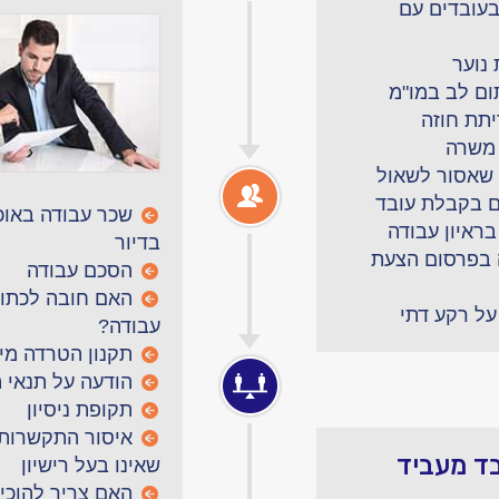
בעובדים עם
נוער
ום לב במו"מ
תת חוזה
משרה
שאסור לשאול
ם בקבלת עובד
שכר עבודה באוכ
ראיון עבודה
בדיור
 בפרסום הצעת
הסכם עבודה
האם חובה לכתוב
על רקע דתי
עבודה?
תקנון הטרדה מינ
הודעה על תנאי 
תקופת ניסיון
איסור התקשרות 
בד מעביד
שאינו בעל רישיון
האם צריך להוכיח