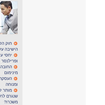
חוק הק
הישיבה על
יחסי ע
ופרילנסר
החובה 
מינימום
העסקה 
ומנוחה
מותר ל
שנגרם לרכ
משכרו?