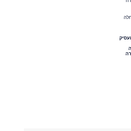
דה
חלה
עסיק
ה
רה