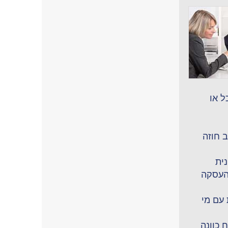
ל או
 חוזה
ית
העסקה
עם מי
 כוונה