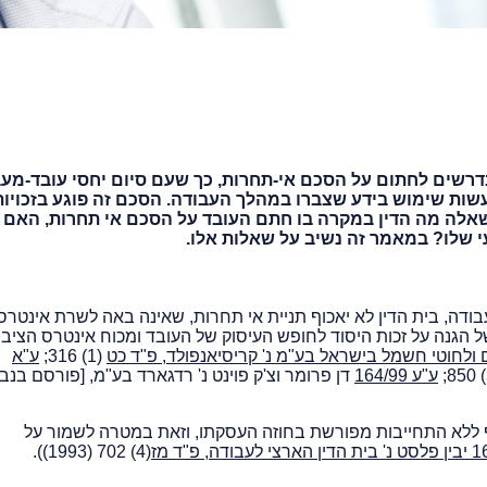
רשים לחתום על הסכם אי-תחרות, כך שעם סיום יחסי עובד-מעב
שות שימוש בידע שצברו במהלך העבודה. הסכם זה פוגע בזכויות
אלה מה הדין במקרה בו חתם העובד על הסכם אי תחרות, האם נ
 שלו? במאמר זה נשיב על שאלות אלו.
ודה, בית הדין לא יאכוף תניית אי תחרות, שאינה באה לשרת אינטרס
ל הגנה על זכות היסוד לחופש העיסוק של העובד ומכוח אינטרס הציבו
(1) 316;
ע"א
ע"ע 164/99
דן פרומר וצ'ק פוינט נ' רדגארד בע"מ, [פורסם בנבו
ף ללא התחייבות מפורשת בחוזה העסקתו, וזאת במטרה לשמור על
(4) 702 (1993)).