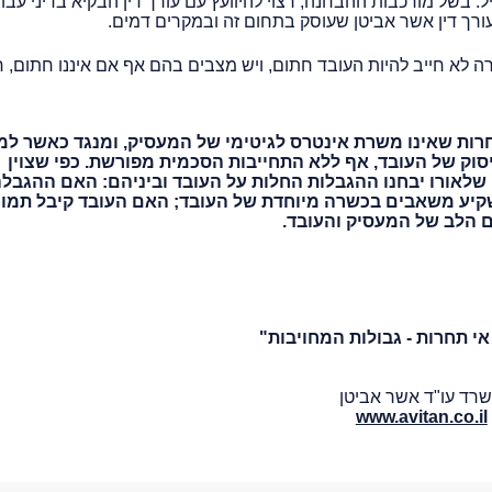
. בשל מורכבות ההבחנה, רצוי להיוועץ עם עורך דין הבקיא בדיני עבו
רך דין אשר אביטן שעוסק בתחום זה ובמקרים דמים.
ה לא חייב להיות העובד חתום, ויש מצבים בהם אף אם איננו חתום, 
תחרות שאינו משרת אינטרס לגיטימי של המעסיק, ומנגד כאשר למ
יסוק של העובד, אף ללא התחייבות הסכמית מפורשת. כפי שצוין
 שלאורו יבחנו ההגבלות החלות על העובד וביניהם: האם ההגבל
קיע משאבים בכשרה מיוחדת של העובד; האם העובד קיבל תמו
 הלב של המעסיק והעובד.
י תחרות - גבולות המחויבות"
רד עו"ד אשר אביטן
www.avitan.co.il