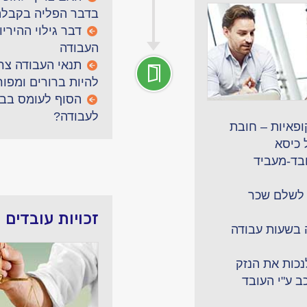
בדבר הפליה בקבלה
דבר גילוי ההיריון
העבודה
תנאי העבודה צר
להיות ברורים ומפו
הסוף לעומס בבת
לעבודה?
ופאיות – חובת
 כיסא
ובד-מעביד
לשלם שכר
זכויות עובדים
בשעות עבודה
נכות את הנזק
ב ע"י העובד