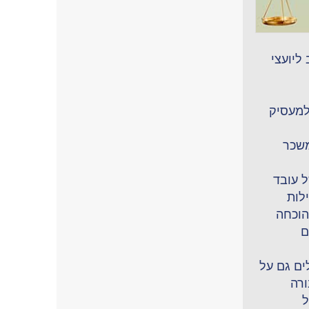
ליועצי
למעסיק
משכר
ל עובד
ילות
הוכחה
ם
ים גם על
ורה
ל