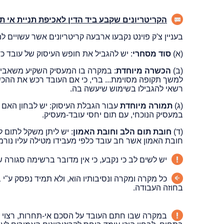
הקריטריונים שקבע ביד הדין לאכיפת תניית אי ת
בעניין צ'ק פוינט נקבעו ארבעה קריטריונים אשר עשויים
(א)
סוד מסחרי
: יש להגביל את חופש העיסוק של עובד כ
(ב)
הכשרה מיוחדת
: במקרה בו המעסיק השקיע משאבים 
למשך תקופה מסוימת... ברי, כי אם העובד רכש את ההכשר
רשאי להגבילו בשימוש שיעשה בה.
(ג)
תמורה מיוחדת
עבור הגבלת העיסוק: יש לבחון האם 
במעסיק הנוכחי, עם תום יחסי עובד-מעסיק.
(ד)
חובת תום הלב וחובת האמון
: יש ליתן משקל לתום ל
חובת האמון אשר חב עובד כלפי מעבידו מטילה עליו נורמ
יש לשים לב כי נקבע, כי אין מדובר ברשימה סגורה ש
כל מקרה ומקרה ונסיבותיו הוא, ולא תמיד נפסק ע"י
בחוזה העבודה.
במקרה שבו חתם העובד על הסכם אי-תחרות, רצוי לבח