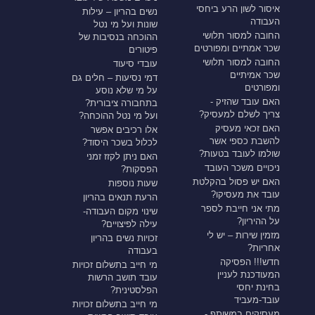
איסור לשון הרע ביחסי
נשים בהריון – עילות
העבודה
שונות ועל מי נטל
החובה למסור תלושי
ההוכחה בנסיבות של
שכר אמתיים ומפורטים
פיטורים
החובה למסור תלושי
עובדי סיעוד
שכר אמיתיים
דמי נסיעות – חלים גם
ומפורטים
על מי שלא נוסע
האם עובד שהזיק -
בתחבורה ציבורית?
צריך לשלם למעסיק?
ועל מי נטל ההוכחה?
האם זכאי מעסיק
אלו רכיבים אפשר
להשבת כספי אשר
לכלול בשכר היסוד?
שולמו לעובד בטעות?
האם ניתן לקזז זמני
ניכויים משכר העובד
הפסקות?
האם יש פסול בהקלטת
שעות נוספות
עובד את מעסיקו?
הרעת תנאים בהריון
מתי אני חייבת לספר
שינוי מקום העבודה-
על ההיריון?
עילה לפיצויים?
מזמין שירות – יש לי
זכויות נשים בהריון
אחריות?
בעבודה
חדש!!! הפסיקה
מי חייב בתשלום זכויות
המעודכנת לעניין
עובד תושב הרשות
בחינת יחסי
הפלסטינית?
עובד-מעביד
מי חייב בתשלום זכויות
מעסיקים במשותף -