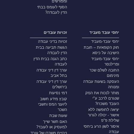
ומפורשים
הסוף לעומס בבתי
הדין לעבודה?
יחסי עובד מעביד
זכויות עובדים
יחסי עובד-מעביד
זכויות בדיני עבודה
חוק הקופאיות – חובת
הגשת תביעה בבית
הישיבה על כיסא
הדין לעבודה
יחסי עובד-מעביד
כתב הגנה בבית הדין
ופרילנסר
לעבודה
החובה לשלם שכר
עורך דין דיני עבודה
מינימום
בתל אביב
העסקה בשעות עבודה
עורך דין דיני עבודה
ומנוחה
בירושלים
מותר לנכות את הנזק
דמי נסיעות
שנגרם לרכב ע"י
קובץ מידע חשוב
העובד משכרו?
ליועצי המס וחשבי
יציאה לחופשה ללא
השכר
אישור - יכולה לגרור
שעות שבת
שלילת פ"פ
האם תשר שייך
איסור לשון הרע ביחסי
למעסיק או לעובד?
עבודה
ניכויים משכרו של עובד