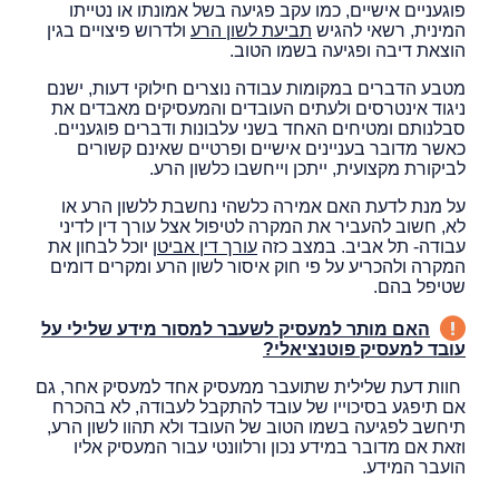
פוגעניים אישיים, כמו עקב פגיעה בשל אמונתו או נטייתו
המינית, רשאי להגיש
תביעת לשון הרע
ולדרוש פיצויים בגין
הוצאת דיבה ופגיעה בשמו הטוב.
מטבע הדברים במקומות עבודה נוצרים חילוקי דעות, ישנם
ניגוד אינטרסים ולעתים העובדים והמעסיקים מאבדים את
סבלנותם ומטיחים האחד בשני עלבונות ודברים פוגעניים.
כאשר מדובר בעניינים אישיים ופרטיים שאינם קשורים
לביקורת מקצועית, ייתכן וייחשבו כלשון הרע.
על מנת לדעת האם אמירה כלשהי נחשבת ללשון הרע או
לא, חשוב להעביר את המקרה לטיפול אצל עורך דין לדיני
עבודה- תל אביב. במצב כזה
עורך דין אביטן
יוכל לבחון את
המקרה ולהכריע על פי חוק איסור לשון הרע ומקרים דומים
שטיפל בהם
.
האם מותר למעסיק לשעבר למסור מידע שלילי על
עובד למעסיק פוטנציאלי?
חוות דעת שלילית שתועבר ממעסיק אחד למעסיק אחר, גם
אם תיפגע בסיכוייו של עובד להתקבל לעבודה, לא בהכרח
תיחשב לפגיעה בשמו הטוב של העובד ולא תהוו לשון הרע,
וזאת אם מדובר במידע נכון ורלוונטי עבור המעסיק אליו
הועבר המידע.