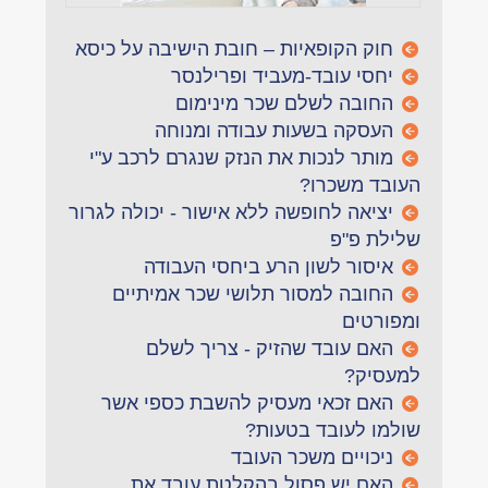
חוק הקופאיות – חובת הישיבה על כיסא
יחסי עובד-מעביד ופרילנסר
החובה לשלם שכר מינימום
העסקה בשעות עבודה ומנוחה
מותר לנכות את הנזק שנגרם לרכב ע"י
העובד משכרו?
יציאה לחופשה ללא אישור - יכולה לגרור
שלילת פ"פ
איסור לשון הרע ביחסי העבודה
החובה למסור תלושי שכר אמיתיים
ומפורטים
האם עובד שהזיק - צריך לשלם
למעסיק?
האם זכאי מעסיק להשבת כספי אשר
שולמו לעובד בטעות?
ניכויים משכר העובד
האם יש פסול בהקלטת עובד את