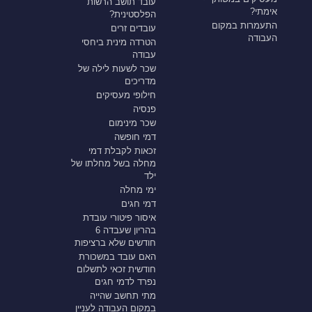
עובד תושב הרשות
אימתי?
הפלסטינית?
התעמרות במקום
עובדים זרים
העבודה
הטרדה מינית ביחסי
עבודה
שכר לשעות לילה של
מדריכים
חילופי מעסיקים
פנסיה
שכר מינימום
דמי חופשה
זכאות לקבלת דמי
מחלה בשל מחלתו של
ילד
ימי מחלה
דמי חגים
איסור פיטורי עובדת
בהריון שעבדה 6
חודשים שלא ברציפות
האם עובד במשכורת
חודשית זכאי לתשלום
נפרד לדמי חגים
מתי תחשב שהייה
במקום העבודה לעניין