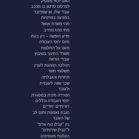
האם זכאי מעסיק
לפרסם סרטון בו מככב
עובד שלו, או שמדובר
בפגיעה בפרטיות
מהי משרת אמון?
מתי נוהג מחייב
פדיון חופשה – רק בעת
סיום יחסי העבודה
מעט על החלטות
משרד החינוך בשיבוץ
עובדי הוראה
ההלכה הנוהגת לעניין
תשלומי תשר
תחרות והגבלתה
שכר שווה לעובדת
ולעובד
הטרדה מינית במסגרת
יחסי העבודה וכללים
ראייתיים יחודיים
חובת נאמנות ותום לב
של העובד
בין "קבלן כוח אדם"
ל"קבלן שירותים"
הקלטת מעסיקים