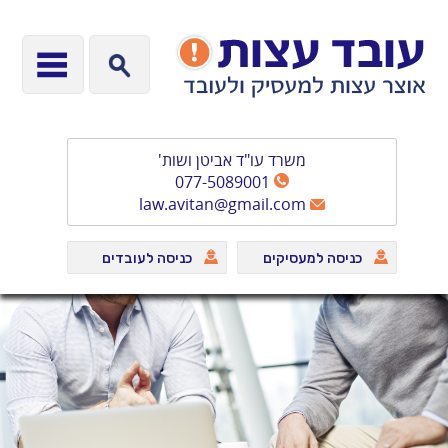
משרד עו"ד אביטן ושות'
077-5089001
law.avitan@gmail.com
כניסה למעסיקים
כניסה לעובדים