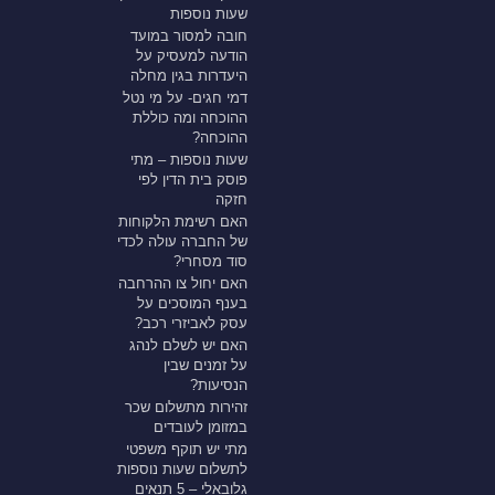
שעות נוספות
חובה למסור במועד
הודעה למעסיק על
היעדרות בגין מחלה
דמי חגים- על מי נטל
ההוכחה ומה כוללת
ההוכחה?
שעות נוספות – מתי
פוסק בית הדין לפי
חזקה
האם רשימת הלקוחות
של החברה עולה לכדי
סוד מסחרי?
האם יחול צו ההרחבה
בענף המוסכים על
עסק לאביזרי רכב?
האם יש לשלם לנהג
על זמנים שבין
הנסיעות?
זהירות מתשלום שכר
במזומן לעובדים
מתי יש תוקף משפטי
לתשלום שעות נוספות
גלובאלי – 5 תנאים