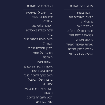
טרום יחסי עבודה
תחילת יחסי עבודה
החובה בשוויון
מה חשוב לי כמעסיק
שיירשם בהסכמי
פגיעה בעובדים עם
עבודה?
מוגבלויות
רישום תלושי שכר
העסקת נוער
שכר עבודה באוכל או
חוסר תום לב במו"מ
בדיור
לקראת כריתת חוזה
האם חובה לכתוב חוזה
פרסום משרה
עבודה?
שאלות שאסור לשאול
תקנון הטרדה מינית
אפליה בראיון עבודה
הודעה על תנאי
אפליה על רקע דתי
העסקה
תקופת ניסיון
איסור התקשרות עם מי
שאינו בעל רישיון
האם צריך להוכיח כוונה
בדבר הפליה בקבלה
לעבודה
דבר גילוי ההיריון בראיון
העבודה
תנאי העבודה צריכים
להיות ברורים