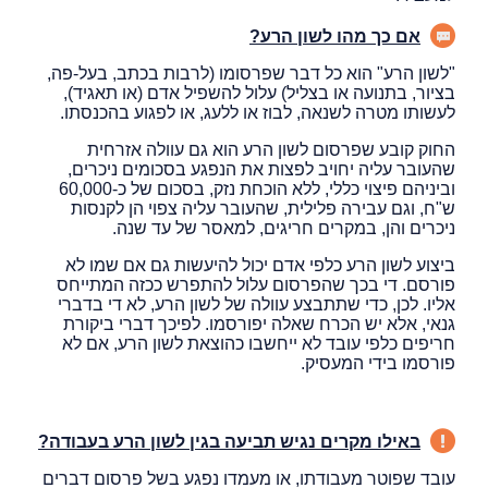
אם כך מהו לשון הרע?
"לשון הרע" הוא כל דבר שפרסומו (לרבות בכתב, בעל-פה,
בציור, בתנועה או בצליל) עלול להשפיל אדם (או תאגיד),
לעשותו מטרה לשנאה, לבוז או ללעג, או לפגוע בהכנסתו.
החוק קובע שפרסום לשון הרע הוא גם עוולה אזרחית
שהעובר עליה יחויב לפצות את הנפגע בסכומים ניכרים,
וביניהם פיצוי כללי, ללא הוכחת נזק, בסכום של כ-60,000
ש"ח, וגם עבירה פלילית, שהעובר עליה צפוי הן לקנסות
ניכרים והן, במקרים חריגים, למאסר של עד שנה.
ביצוע לשון הרע כלפי אדם יכול להיעשות גם אם שמו לא
פורסם. די בכך שהפרסום עלול להתפרש ככזה המתייחס
אליו. לכן, כדי שתתבצע עוולה של לשון הרע, לא די בדברי
גנאי, אלא יש הכרח שאלה יפורסמו. לפיכך דברי ביקורת
חריפים כלפי עובד לא ייחשבו כהוצאת לשון הרע, אם לא
פורסמו בידי המעסיק.
באילו מקרים נגיש תביעה בגין לשון הרע בעבודה?
עובד שפוטר מעבודתו, או מעמדו נפגע בשל פרסום דברים